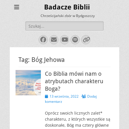
Badacze Biblii
Chrześcijański zbór w Bydgoszczy
Szukaj:
Facebook
E-
YouTube
Spotify
Link
mail
Tag:
Bóg Jehowa
Co Biblia mówi nam o
atrybutach charakteru
Boga?
Opublikowano
13 września, 2022
Dodaj
komentarz
Oprócz swoich licznych zalet*
charakteru, z których wszystkie są
doskonałe, Bóg ma cztery główne