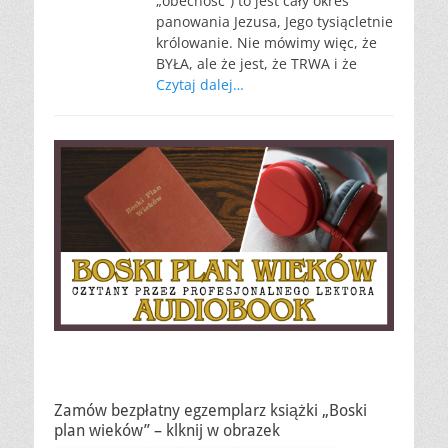
„obecność”) to jest cały okres
panowania Jezusa, Jego tysiącletnie
królowanie. Nie mówimy więc, że
BYŁA, ale że jest, że TRWA i że
Czytaj dalej…
Zamów bezpłatny egzemplarz książki „Boski
plan wieków” – klknij w obrazek