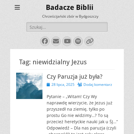
Badacze Biblii
Chrześcijański zbór w Bydgoszczy
Szukaj:
Facebook
E-
YouTube
Spotify
Link
mail
Tag:
niewidzialny Jezus
Czy Paruzja już była?
Opublikowano
28 lipca, 2025
Dodaj komentarz
Pytanie – „Witam! Czy Wy
naprawdę wierzycie, że Jezus już
przyszedł na ziemię, tylko po
prostu Go nie widzimy…? To są
przecież heretyckie nauki jak u ŚJ…”
Odpowiedź – Dla nas paruzja (czyli