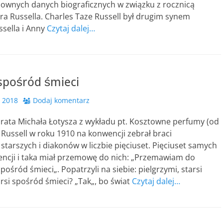
ownych danych biograficznych w związku z rocznicą
ra Russella. Charles Taze Russell był drugim synem
ssella i Anny
Czytaj dalej…
 spośród śmieci
, 2018
Dodaj komentarz
rata Michała Łotysza z wykładu pt. Kosztowne perfumy (od
 Russell w roku 1910 na konwencji zebrał braci
starszych i diakonów w liczbie pięciuset. Pięciuset samych
encji i taka miał przemowę do nich: „Przemawiam do
pośród śmieci„. Popatrzyli na siebie: pielgrzymi, starsi
rsi spośród śmieci? „Tak„, bo świat
Czytaj dalej…