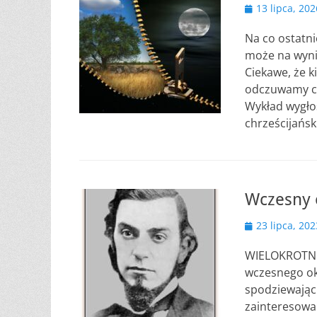
Opublikowano
13 lipca, 202
Na co ostatni
może na wyni
Ciekawe, że 
odczuwamy cza
Wykład wygło
chrześcijańsk
Wczesny o
Opublikowano
23 lipca, 202
WIELOKROTNIE
wczesnego ok
spodziewając
zainteresowa