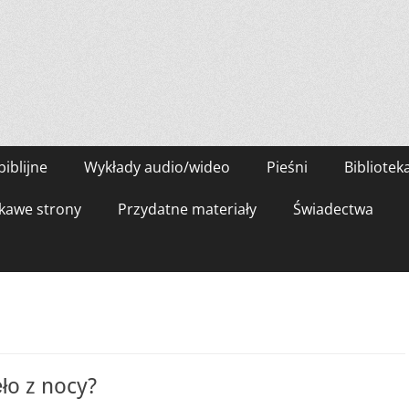
biblijne
Wykłady audio/wideo
Pieśni
Bibliotek
kawe strony
Przydatne materiały
Świadectwa
ęło z nocy?