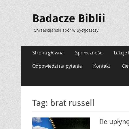
Badacze Biblii
Chrześcijański zbór w Bydgoszczy
Menu
Przejdź
Strona główna
Społeczność
Lekcje 
do
zawartości
Odpowiedzi na pytania
Kontakt
Cie
Tag:
brat russell
Ile upłyn