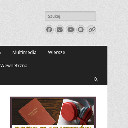
Szukaj:
Facebook
E-
YouTube
Spotify
Link
mail
a
Multimedia
Wiersze
Wewnętrzna
Search