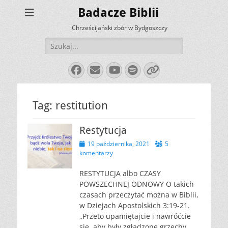
Badacze Biblii
Chrześcijański zbór w Bydgoszczy
Szukaj:
Facebook
E-
YouTube
Spotify
Link
mail
Tag:
restitution
Restytucja
Opublikowano
19 października, 2021
5
komentarzy
RESTYTUCJA albo CZASY
POWSZECHNEJ ODNOWY O takich
czasach przeczytać można w Biblii,
w Dziejach Apostolskich 3:19-21.
„Przeto upamiętajcie i nawróćcie
się, aby były zgładzone grzechy