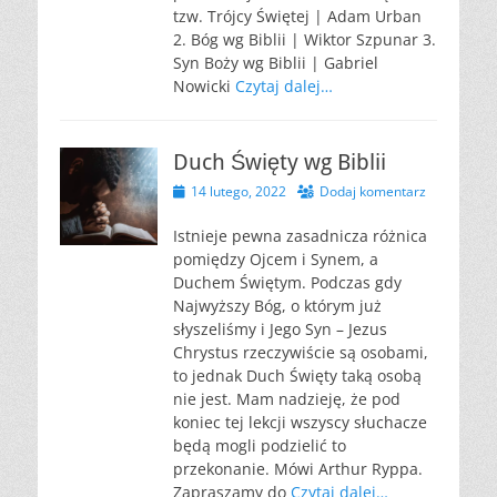
tzw. Trójcy Świętej | Adam Urban
2. Bóg wg Biblii | Wiktor Szpunar 3.
Syn Boży wg Biblii | Gabriel
Nowicki
Czytaj dalej…
Duch Święty wg Biblii
Opublikowano
14 lutego, 2022
Dodaj komentarz
Istnieje pewna zasadnicza różnica
pomiędzy Ojcem i Synem, a
Duchem Świętym. Podczas gdy
Najwyższy Bóg, o którym już
słyszeliśmy i Jego Syn – Jezus
Chrystus rzeczywiście są osobami,
to jednak Duch Święty taką osobą
nie jest. Mam nadzieję, że pod
koniec tej lekcji wszyscy słuchacze
będą mogli podzielić to
przekonanie. Mówi Arthur Ryppa.
Zapraszamy do
Czytaj dalej…