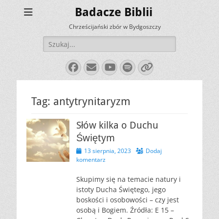
Badacze Biblii
Chrześcijański zbór w Bydgoszczy
Szukaj:
Facebook
E-
YouTube
Spotify
Link
mail
Tag:
antytrynitaryzm
Słów kilka o Duchu
Świętym
Opublikowano
13 sierpnia, 2023
Dodaj
komentarz
Skupimy się na temacie natury i
istoty Ducha Świętego, jego
boskości i osobowości – czy jest
osobą i Bogiem. Źródła: E 15 –