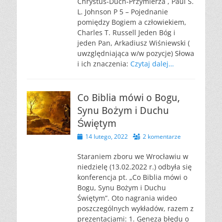
Chrystus-Duch-Przymierza , Paul S.
L. Johnson P 5 – Pojednanie
pomiędzy Bogiem a człowiekiem,
Charles T. Russell Jeden Bóg i
jeden Pan, Arkadiusz Wiśniewski (
uwzględniająca w/w pozycje) Słowa
i ich znaczenia:
Czytaj dalej…
Co Biblia mówi o Bogu,
Synu Bożym i Duchu
Świętym
Opublikowano
14 lutego, 2022
2 komentarze
Staraniem zboru we Wrocławiu w
niedzielę (13.02.2022 r.) odbyła się
konferencja pt. „Co Biblia mówi o
Bogu, Synu Bożym i Duchu
Świętym”. Oto nagrania wideo
poszczególnych wykładów, razem z
prezentacjami: 1. Geneza błędu o