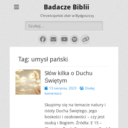
Badacze Biblii
Chrześcijański zbór w Bydgoszczy
Szukaj:
Facebook
E-
YouTube
Spotify
Link
mail
Tag:
umysł pański
Słów kilka o Duchu
Świętym
Opublikowano
13 sierpnia, 2023
Dodaj
komentarz
Skupimy się na temacie natury i
istoty Ducha Świętego, jego
boskości i osobowości – czy jest
osobą i Bogiem. Źródła: E 15 –