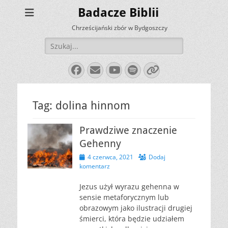
Badacze Biblii
Chrześcijański zbór w Bydgoszczy
Szukaj:
Facebook
E-
YouTube
Spotify
Link
mail
Tag:
dolina hinnom
Prawdziwe znaczenie
Gehenny
Opublikowano
4 czerwca, 2021
Dodaj
komentarz
Jezus użył wyrazu gehenna w
sensie metaforycznym lub
obrazowym jako ilustracji drugiej
śmierci, która będzie udziałem