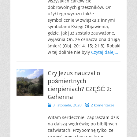
wszystkich całkowicie
dobrowolnych grzeszników. On
użył tego wyrazu także
symbolicznie w związku z innymi
symbolami Księgi Objawienia,
gdzie, jak już zostało zauważone,
wyjaśnia On, że oznacza ona drugą
śmierć (Obj. 20:14, 15; 21:8). Robaki
w tej dolinie nie były
Czytaj dalej…
Czy Jezus nauczał o
pośmiertnych
cierpieniach? CZĘŚĆ 2:
Gehenna
Opublikowano
3 listopada, 2020
2 komentarze
Witam serdecznie! Zapraszam dziś
na dalszą wędrówkę po biblijnych
zaświatach. Przypomnę tylko, że
rozmyślamy o tym czy Jezus