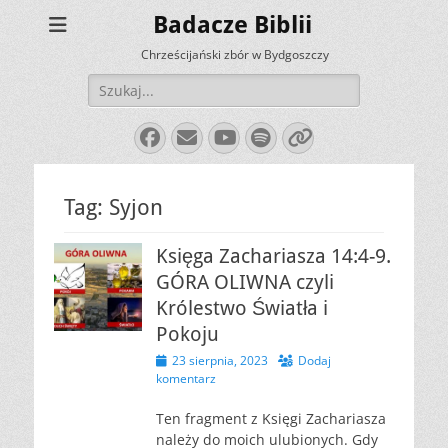
Badacze Biblii
Chrześcijański zbór w Bydgoszczy
Szukaj:
Facebook
E-
YouTube
Spotify
Link
mail
Tag:
Syjon
Księga Zachariasza 14:4-9.
GÓRA OLIWNA czyli
Królestwo Światła i
Pokoju
Opublikowano
23 sierpnia, 2023
Dodaj
komentarz
Ten fragment z Księgi Zachariasza
należy do moich ulubionych. Gdy