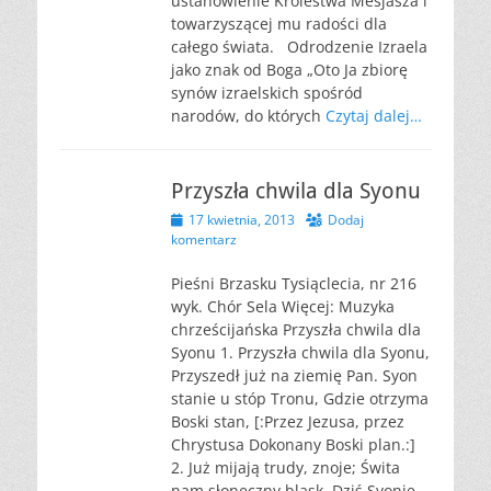
ustanowienie Królestwa Mesjasza i
towarzyszącej mu radości dla
całego świata. Odrodzenie Izraela
jako znak od Boga „Oto Ja zbiorę
synów izraelskich spośród
narodów, do których
Czytaj dalej…
Przyszła chwila dla Syonu
Opublikowano
17 kwietnia, 2013
Dodaj
komentarz
Pieśni Brzasku Tysiąclecia, nr 216
wyk. Chór Sela Więcej: Muzyka
chrześcijańska Przyszła chwila dla
Syonu 1. Przyszła chwila dla Syonu,
Przyszedł już na ziemię Pan. Syon
stanie u stóp Tronu, Gdzie otrzyma
Boski stan, [:Przez Jezusa, przez
Chrystusa Dokonany Boski plan.:]
2. Już mijają trudy, znoje; Świta
nam słoneczny blask, Dziś Syonie