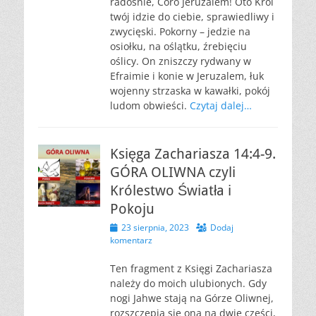
radośnie, Córo Jeruzalem! Oto Król
twój idzie do ciebie, sprawiedliwy i
zwycięski. Pokorny – jedzie na
osiołku, na oślątku, źrebięciu
oślicy. On zniszczy rydwany w
Efraimie i konie w Jeruzalem, łuk
wojenny strzaska w kawałki, pokój
ludom obwieści.
Czytaj dalej…
Księga Zachariasza 14:4-9.
GÓRA OLIWNA czyli
Królestwo Światła i
Pokoju
Opublikowano
23 sierpnia, 2023
Dodaj
komentarz
Ten fragment z Księgi Zachariasza
należy do moich ulubionych. Gdy
nogi Jahwe stają na Górze Oliwnej,
rozszczepia się ona na dwie części,