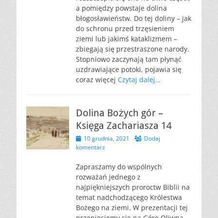
a pomiędzy powstaje dolina
błogosławieństw. Do tej doliny – jak
do schronu przed trzęsieniem
ziemi lub jakimś kataklizmem –
zbiegają się przestraszone narody.
Stopniowo zaczynają tam płynąć
uzdrawiające potoki, pojawia się
coraz więcej
Czytaj dalej…
Dolina Bożych gór –
Księga Zachariasza 14
Opublikowano
10 grudnia, 2021
Dodaj
komentarz
Zapraszamy do wspólnych
rozważań jednego z
najpiękniejszych proroctw Biblii na
temat nadchodzącego Królestwa
Bożego na ziemi. W prezentacji tej
przeniesiemy się na Górę Oliwną,