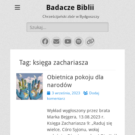
Badacze Biblii
Chrześcijański zbór w Bydgoszczy
Szukaj:
Facebook
E-
YouTube
Spotify
Link
mail
Tag:
księga zachariasza
Obietnica pokoju dla
narodów
Opublikowano
3 września, 2023
Dodaj
komentarz
Wykład wygłoszony przez brata
Marka Bejgera, 13.08.2023 r.
Księga Zachariasza 9: „Raduj się
wielce, Córo Syjonu, wołaj