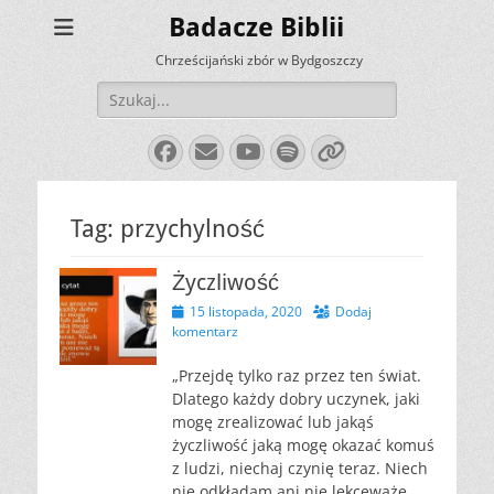
Badacze Biblii
Chrześcijański zbór w Bydgoszczy
Szukaj:
Facebook
E-
YouTube
Spotify
Link
mail
Tag:
przychylność
Życzliwość
Opublikowano
15 listopada, 2020
Dodaj
komentarz
„Przejdę tylko raz przez ten świat.
Dlatego każdy dobry uczynek, jaki
mogę zrealizować lub jakąś
życzliwość jaką mogę okazać komuś
z ludzi, niechaj czynię teraz. Niech
nie odkładam ani nie lekceważę