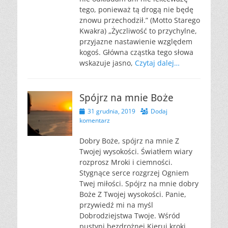
tego, ponieważ tą drogą nie będę
znowu przechodził.” (Motto Starego
Kwakra) „Życzliwość to przychylne,
przyjazne nastawienie względem
kogoś. Główna cząstka tego słowa
wskazuje jasno,
Czytaj dalej…
Spójrz na mnie Boże
Opublikowano
31 grudnia, 2019
Dodaj
komentarz
Dobry Boże, spójrz na mnie Z
Twojej wysokości. Światłem wiary
rozprosz Mroki i ciemności.
Stygnące serce rozgrzej Ogniem
Twej miłości. Spójrz na mnie dobry
Boże Z Twojej wysokości. Panie,
przywiedź mi na myśl
Dobrodziejstwa Twoje. Wśród
pustyni bezdrożnej Kieruj kroki