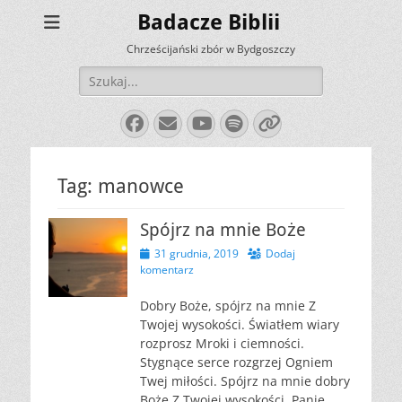
Badacze Biblii
Chrześcijański zbór w Bydgoszczy
Szukaj:
Facebook
E-
YouTube
Spotify
Link
mail
Tag:
manowce
Spójrz na mnie Boże
Opublikowano
31 grudnia, 2019
Dodaj
komentarz
Dobry Boże, spójrz na mnie Z
Twojej wysokości. Światłem wiary
rozprosz Mroki i ciemności.
Stygnące serce rozgrzej Ogniem
Twej miłości. Spójrz na mnie dobry
Boże Z Twojej wysokości. Panie,