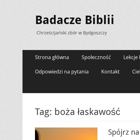
Badacze Biblii
Chrześcijański zbór w Bydgoszczy
Menu
Przejdź
Strona główna
Społeczność
Lekcje 
do
zawartości
Odpowiedzi na pytania
Kontakt
Cie
Tag:
boża łaskawość
Spójrz n