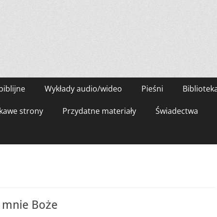
biblijne
Wykłady audio/wideo
Pieśni
Bibliotek
kawe strony
Przydatne materiały
Świadectwa
a mnie Boże