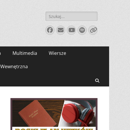
Szukaj:
Facebook
E-
YouTube
Spotify
Link
mail
a
Multimedia
Wiersze
Wewnętrzna
Search