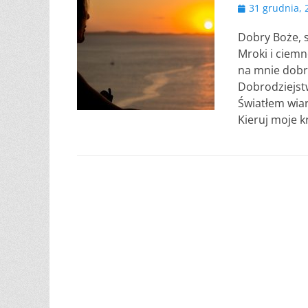
Opublikowano
31 grudnia, 
Dobry Boże, s
Mroki i ciemn
na mnie dobry
Dobrodziejstw
Światłem wia
Kieruj moje k