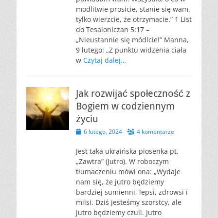
modlitwie prosicie, stanie się wam,
tylko wierzcie, że otrzymacie.” 1 List
do Tesaloniczan 5:17 –
„Nieustannie się módlcie!” Manna,
9 lutego: „Z punktu widzenia ciała
w
Czytaj dalej…
Jak rozwijać społeczność z
Bogiem w codziennym
życiu
Opublikowano
6 lutego, 2024
4 komentarze
Jest taka ukraińska piosenka pt.
„Zawtra” (Jutro). W roboczym
tłumaczeniu mówi ona: „Wydaje
nam się, że jutro będziemy
bardziej sumienni, lepsi, zdrowsi i
milsi. Dziś jesteśmy szorstcy, ale
jutro będziemy czuli. Jutro