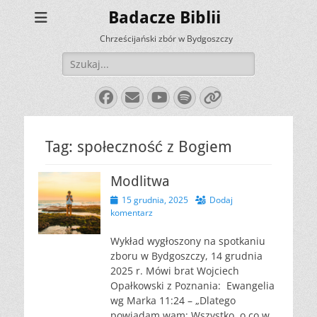
Badacze Biblii
Chrześcijański zbór w Bydgoszczy
Szukaj:
Facebook
E-
YouTube
Spotify
Link
mail
Tag:
społeczność z Bogiem
Modlitwa
Opublikowano
15 grudnia, 2025
Dodaj
komentarz
Wykład wygłoszony na spotkaniu
zboru w Bydgoszczy, 14 grudnia
2025 r. Mówi brat Wojciech
Opałkowski z Poznania: Ewangelia
wg Marka 11:24 – „Dlatego
powiadam wam: Wszystko, o co w