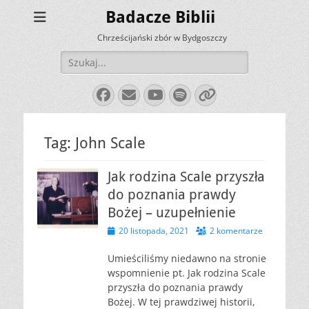
Badacze Biblii
Chrześcijański zbór w Bydgoszczy
Szukaj:
Facebook
E-
YouTube
Spotify
Link
mail
Tag:
John Scale
Jak rodzina Scale przyszła
do poznania prawdy
Bożej – uzupełnienie
Opublikowano
20 listopada, 2021
2 komentarze
Umieściliśmy niedawno na stronie
wspomnienie pt. Jak rodzina Scale
przyszła do poznania prawdy
Bożej. W tej prawdziwej historii,