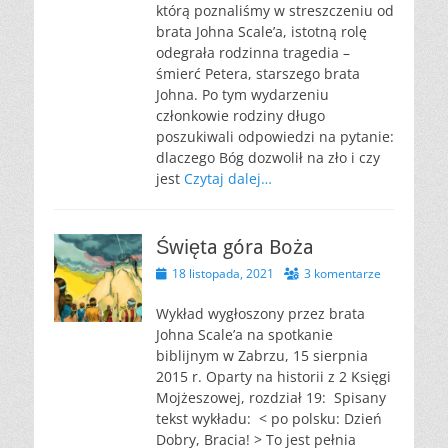
którą poznaliśmy w streszczeniu od
brata Johna Scale’a, istotną rolę
odegrała rodzinna tragedia –
śmierć Petera, starszego brata
Johna. Po tym wydarzeniu
członkowie rodziny długo
poszukiwali odpowiedzi na pytanie:
dlaczego Bóg dozwolił na zło i czy
jest
Czytaj dalej…
Święta góra Boża
Opublikowano
18 listopada, 2021
3 komentarze
Wykład wygłoszony przez brata
Johna Scale’a na spotkanie
biblijnym w Zabrzu, 15 sierpnia
2015 r. Oparty na historii z 2 Księgi
Mojżeszowej, rozdział 19: Spisany
tekst wykładu: < po polsku: Dzień
Dobry, Bracia! > To jest pełnia