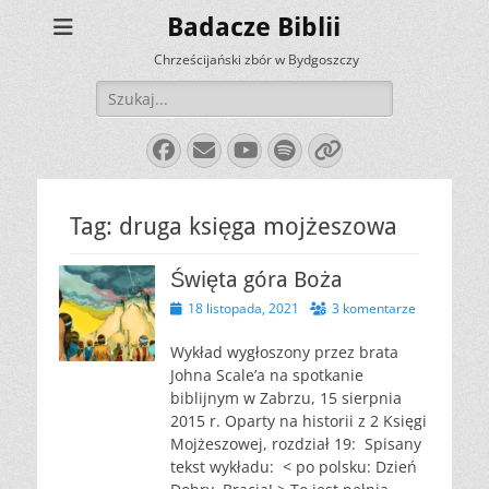
Badacze Biblii
Chrześcijański zbór w Bydgoszczy
Szukaj:
Facebook
E-
YouTube
Spotify
Link
mail
Tag:
druga księga mojżeszowa
Święta góra Boża
Opublikowano
18 listopada, 2021
3 komentarze
Wykład wygłoszony przez brata
Johna Scale’a na spotkanie
biblijnym w Zabrzu, 15 sierpnia
2015 r. Oparty na historii z 2 Księgi
Mojżeszowej, rozdział 19: Spisany
tekst wykładu: < po polsku: Dzień