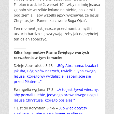
Filipian (rozdział 2, werset 10): „Aby na imię Jezusa
zginało się wszelkie kolano na niebie, na ziemi i
pod ziemią, i aby wszelki język wyznawał, że Jezus
Chrystus jest Panem ku chwale Boga Ojca”.
Ten moment jest jeszcze przed nami, a myśli i
uczucia bardzo się wyrywają, żeby jak najszybciej
ten dzień zobaczyć.
________
Kilka fragmentów Pisma Świętego wartych
rozważenia w tym temacie:
Dzieje Apostolskie 3:13 –
„Bóg Abrahama, Izaaka i
Jakuba, Bóg ojców naszych, uwielbił Syna swego,
Jezusa, którego wy wydaliście i zaparliście się
przed Piłatem…”
Ewangelia wg Jana 17:3 –
„A to jest żywot wieczny,
aby poznali Ciebie, jedynego prawdziwego Boga i
Jezusa Chrystusa, którego posłałeś.”
1 List do Koryntian 8:4-6 –
„Co więc dotyczy
spożywania mięsa, składanego w ofierze