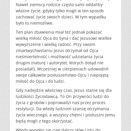
Nawet ziemscy rodzice często sami oddaliby
własne życie, gdyby tylko mogli w ten sposób
zachować życie swoich dzieci. W tym wypadku
było to niemożliwe.
Ten plan zbawienia miał też jednak pokazać
wielką miłość Ojca do Syna i dać Jezusowi wielkie
wywyższenie i wielką radość. Przy swoim
zmartwychwstaniu Jezus otrzymał od Ojca
nieśmiertelność i możliwość udzielania życia
drugim (naturę i autorytet, których dotąd nie
posiadał!). Wcześniej w cierpieniach udowodnił
swoje całkowite posłuszeństwo Ojcu i niepojętą
miłość do Ojca i do ludzi.
Gdy nadejdzie właściwy czas, Jezus stanie się dla
ludzkości Życiodawcą. To On przywróci ludzi do
życia z grobów i poprowadzi nas przez proces
restytucji. Da wtedy ludziom szansę otrzymania
życia wiecznego, a wszyscy chętni i posłuszni Jemu
będą mogli z tego skorzystać.
Wtedy wypełni się ciąg dalszy słów Listu do