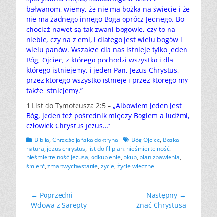
bałwanom, wiemy, że nie ma bożka na świecie i że
nie ma żadnego innego Boga oprócz Jednego. Bo
chociaż nawet są tak zwani bogowie, czy to na
niebie, czy na ziemi, i dlatego jest wielu bogów i
wielu panów. Wszakże dla nas istnieje tylko jeden
Bóg, Ojciec, z którego pochodzi wszystko i dla
którego istniejemy, i jeden Pan, Jezus Chrystus,
przez którego wszystko istnieje i przez którego my
także istniejemy.”
1 List do Tymoteusza 2:5 –
„Albowiem jeden jest
Bóg, jeden też pośrednik między Bogiem a ludźmi,
człowiek Chrystus Jezus…”
Kategorii
Tagów
Biblia
,
Chrześcijańska doktryna
Bóg Ojciec
,
Boska
natura
,
jezus chrystus
,
list do filipian
,
nieśmiertelność
,
nieśmiertelność Jezusa
,
odkupienie
,
okup
,
plan zbawienia
,
śmierć
,
zmartwychwstanie
,
życie
,
życie wieczne
Nawigacja
← Poprzedni
Następny →
Poprzedni
Następny
Wdowa z Sarepty
Znać Chrystusa
wpisu
wpis:
wpis: