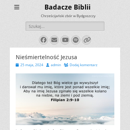
Badacze Biblii
Chrześcijański zbór w Bydgoszczy
Szukaj:
Facebook
E-
YouTube
Spotify
Link
mail
Nieśmiertelność Jezusa
Opublikowano
Autor
25 maja, 2024
admin
Dodaj komentarz