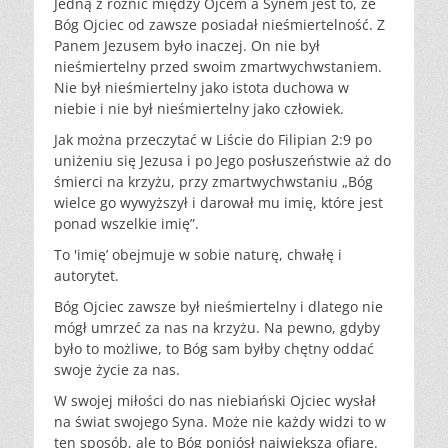
Jedną z różnic między Ojcem a Synem jest to, że
Bóg Ojciec od zawsze posiadał nieśmiertelność. Z
Panem Jezusem było inaczej. On nie był
nieśmiertelny przed swoim zmartwychwstaniem.
Nie był nieśmiertelny jako istota duchowa w
niebie i nie był nieśmiertelny jako człowiek.
Jak można przeczytać w Liście do Filipian 2:9 po
uniżeniu się Jezusa i po Jego posłuszeństwie aż do
śmierci na krzyżu, przy zmartwychwstaniu „Bóg
wielce go wywyższył i darował mu imię, które jest
ponad wszelkie imię”.
To 'imię’ obejmuje w sobie naturę, chwałę i
autorytet.
Bóg Ojciec zawsze był nieśmiertelny i dlatego nie
mógł umrzeć za nas na krzyżu. Na pewno, gdyby
było to możliwe, to Bóg sam byłby chętny oddać
swoje życie za nas.
W swojej miłości do nas niebiański Ojciec wysłał
na świat swojego Syna. Może nie każdy widzi to w
ten sposób, ale to Bóg poniósł największą ofiarę.