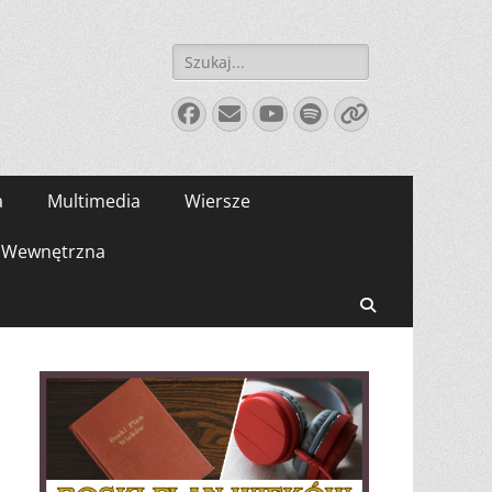
Szukaj:
Facebook
E-
YouTube
Spotify
Link
mail
a
Multimedia
Wiersze
Wewnętrzna
Search