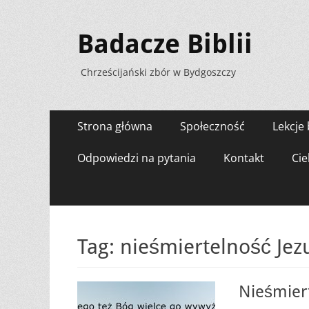
Badacze Biblii
Chrześcijański zbór w Bydgoszczy
Menu
Przejdź
Strona główna
Społeczność
Lekcje 
do
zawartości
Odpowiedzi na pytania
Kontakt
Cie
Tag:
nieśmiertelność Jez
Nieśmier