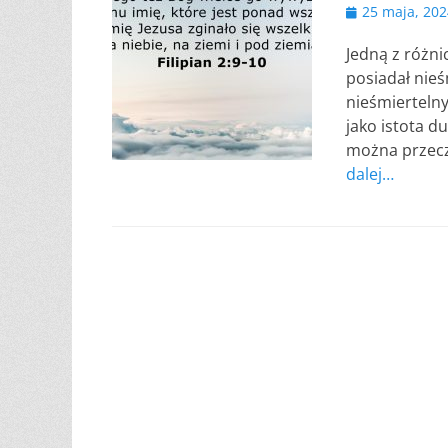
Opublikowano
25 maja, 202
Jedną z różni
posiadał nieś
nieśmierteln
jako istota du
można przeczy
dalej…