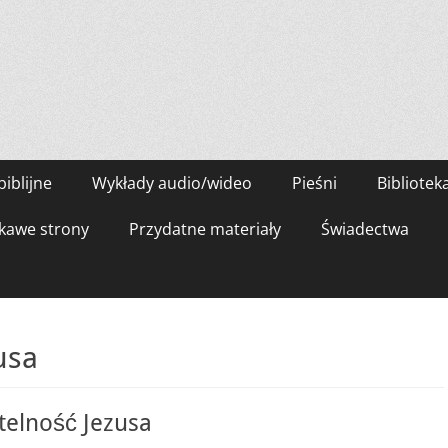
biblijne
Wykłady audio/wideo
Pieśni
Bibliotek
kawe strony
Przydatne materiały
Świadectwa
usa
telność Jezusa