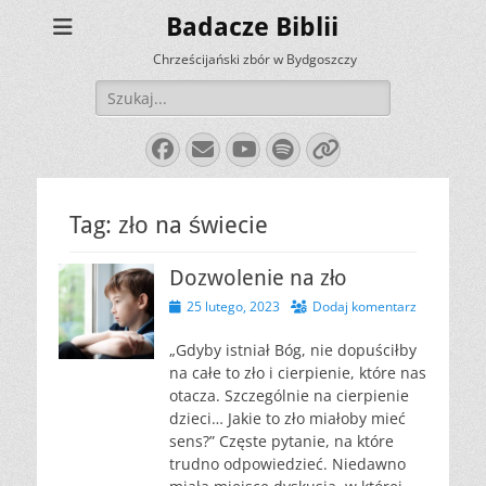
Badacze Biblii
Chrześcijański zbór w Bydgoszczy
Szukaj:
Facebook
E-
YouTube
Spotify
Link
mail
Tag:
zło na świecie
Dozwolenie na zło
Opublikowano
25 lutego, 2023
Dodaj komentarz
„Gdyby istniał Bóg, nie dopuściłby
na całe to zło i cierpienie, które nas
otacza. Szczególnie na cierpienie
dzieci… Jakie to zło miałoby mieć
sens?” Częste pytanie, na które
trudno odpowiedzieć. Niedawno