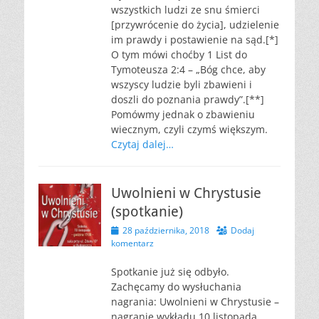
wszystkich ludzi ze snu śmierci
[przywrócenie do życia], udzielenie
im prawdy i postawienie na sąd.[*]
O tym mówi choćby 1 List do
Tymoteusza 2:4 – „Bóg chce, aby
wszyscy ludzie byli zbawieni i
doszli do poznania prawdy”.[**]
Pomówmy jednak o zbawieniu
wiecznym, czyli czymś większym.
Czytaj dalej…
Uwolnieni w Chrystusie
(spotkanie)
Opublikowano
28 października, 2018
Dodaj
komentarz
Spotkanie już się odbyło.
Zachęcamy do wysłuchania
nagrania: Uwolnieni w Chrystusie –
nagranie wykładu 10 listopada