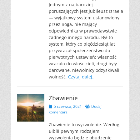
Jednym z najbardziej
poruszających jest jubileusz Izraela
— wyjątkowy system ustanowiony
przez Boga, nie mający
odpowiednika w prawodawstwie
żadnego innego narodu. Był to
system, który co pięćdziesiąt lat
przywracał społeczeństwo do
pierwotnych ustawień: własność
wracała do właścicieli, długi były
darowane, niewolnicy odzyskiwali
wolność,
Czytaj dalej…
Zbawienie
Opublikowano
5 czerwca, 2021
Dodaj
komentarz
Zbawienie to wyzwolenie. Według
Biblii pewnym rodzajem
wyzwolenia będzie obudzenie