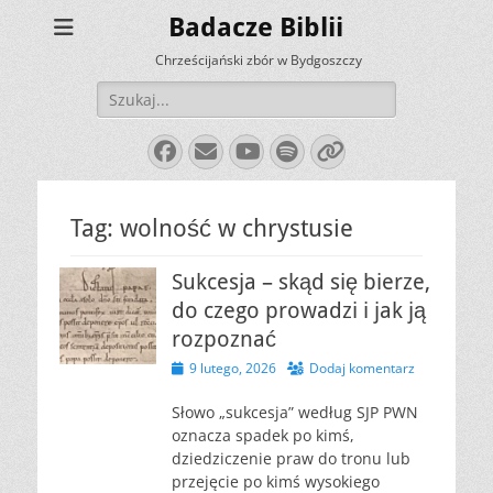
Badacze Biblii
Chrześcijański zbór w Bydgoszczy
Szukaj:
Facebook
E-
YouTube
Spotify
Link
mail
Tag:
wolność w chrystusie
Sukcesja – skąd się bierze,
do czego prowadzi i jak ją
rozpoznać
Opublikowano
9 lutego, 2026
Dodaj komentarz
Słowo „sukcesja” według SJP PWN
oznacza spadek po kimś,
dziedziczenie praw do tronu lub
przejęcie po kimś wysokiego