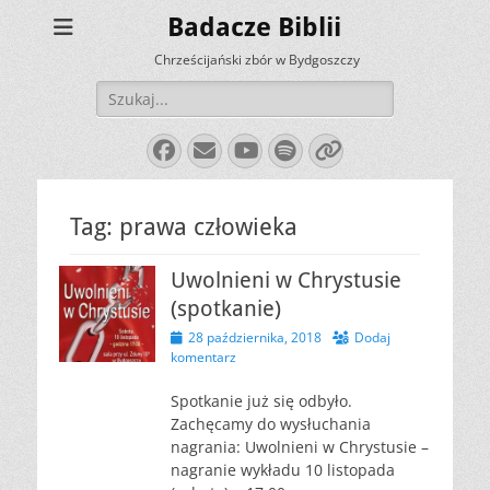
Badacze Biblii
Chrześcijański zbór w Bydgoszczy
Szukaj:
Facebook
E-
YouTube
Spotify
Link
mail
Tag:
prawa człowieka
Uwolnieni w Chrystusie
(spotkanie)
Opublikowano
28 października, 2018
Dodaj
komentarz
Spotkanie już się odbyło.
Zachęcamy do wysłuchania
nagrania: Uwolnieni w Chrystusie –
nagranie wykładu 10 listopada