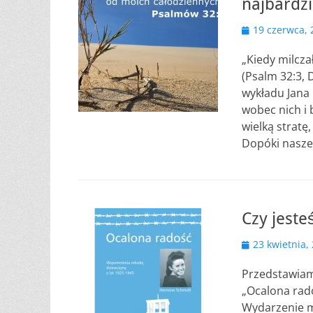
najbardz
Opublikowano
19 czerwca, 
„Kiedy milcza
(Psalm 32:3, 
wykładu Jana 
wobec nich i 
wielką stratę
Dopóki nasze
Czy jeste
Opublikowano
23 kwietnia,
Przedstawiam
„Ocalona rad
Wydarzenie mi