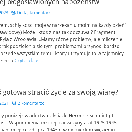
iej błogosławionych nabożeństw
2023
Dodaj komentarz
łem, schły kości moje w narzekaniu moim na każdy dzień”
Dawidowy) Może i ktoś z nas tak odczuwał? Fragment
Ryla z Wrocławia: „Mamy różne problemy, ale milczenie
brak podzielenia się tymi problemami przynosi bardzo
, przede wszystkim temu, który utrzymuje to w tajemnicy.
 serca
Czytaj dalej…
ś gotowa stracić życie za swoją wiarę?
 2021
2 komentarze
y poniżej świadectwo z książki Hermine Schmidt pt.
ość: Wspomnienia młodej dziewczyny z lat 1925-1945”.
ało miejsce 29 lipca 1943 r. w niemieckim więzieniu