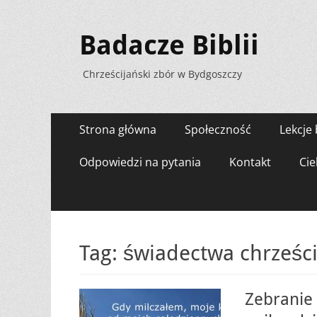
Badacze Biblii
Chrześcijański zbór w Bydgoszczy
Menu
Przejdź
Strona główna
Społeczność
Lekcje 
do
zawartości
Odpowiedzi na pytania
Kontakt
Cie
Tag:
świadectwa chrześci
Zebranie 