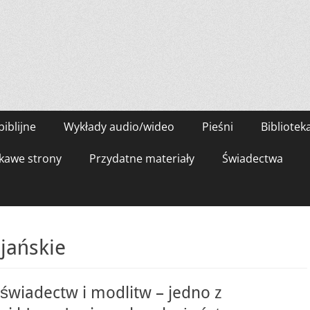
biblijne
Wykłady audio/wideo
Pieśni
Bibliotek
kawe strony
Przydatne materiały
Świadectwa
jańskie
świadectw i modlitw – jedno z