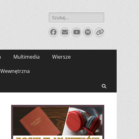
Szukaj:
Facebook
E-
YouTube
Spotify
Link
mail
a
Multimedia
Wiersze
Wewnętrzna
Search