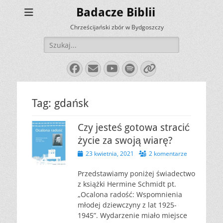
Badacze Biblii
Chrześcijański zbór w Bydgoszczy
Szukaj:
Facebook
E-
YouTube
Spotify
Link
mail
Tag:
gdańsk
Czy jesteś gotowa stracić
życie za swoją wiarę?
Opublikowano
23 kwietnia, 2021
2 komentarze
Przedstawiamy poniżej świadectwo
z książki Hermine Schmidt pt.
„Ocalona radość: Wspomnienia
młodej dziewczyny z lat 1925-
1945”. Wydarzenie miało miejsce