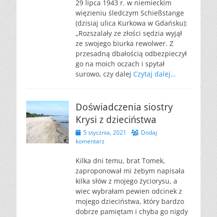
29 lipca 1943 r. w niemieckim
więzieniu śledczym Schießstange
(dzisiaj ulica Kurkowa w Gdańsku):
„Rozszalały ze złości sędzia wyjął
ze swojego biurka rewolwer. Z
przesadną dbałością odbezpieczył
go na moich oczach i spytał
surowo, czy dalej
Czytaj dalej…
Doświadczenia siostry
Krysi z dzieciństwa
Opublikowano
5 stycznia, 2021
Dodaj
komentarz
Kilka dni temu, brat Tomek,
zaproponował mi żebym napisała
kilka słów z mojego życiorysu, a
wiec wybrałam pewien odcinek z
mojego dzieciństwa, który bardzo
dobrze pamiętam i chyba go nigdy