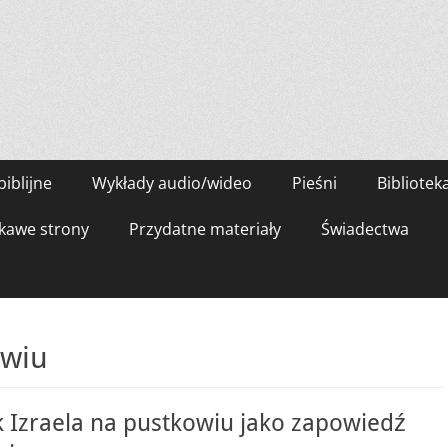
biblijne
Wykłady audio/wideo
Pieśni
Bibliotek
kawe strony
Przydatne materiały
Świadectwa
owiu
 Izraela na pustkowiu jako zapowiedź