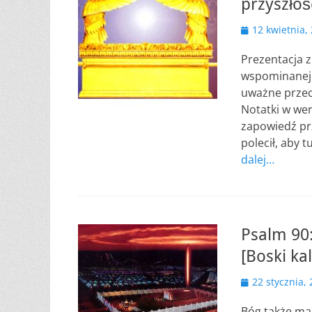
przyszłoś
Opublikowano
12 kwietnia,
Prezentacja z
wspominanej k
uważne prze
Notatki w wer
zapowiedź pr
polecił, aby t
dalej…
Psalm 90:
[Boski ka
Opublikowano
22 stycznia,
Bóg także ma 