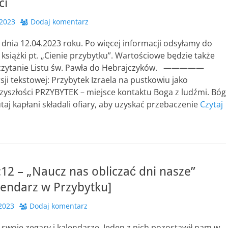
ci
 2023
Dodaj komentarz
 dnia 12.04.2023 roku. Po więcej informacji odsyłamy do
siążki pt. „Cienie przybytku”. Wartościowe będzie także
czytanie Listu św. Pawła do Hebrajczyków. —————
sji tekstowej: Przybytek Izraela na pustkowiu jako
zyszłości PRZYBYTEK – miejsce kontaktu Boga z ludźmi. Bóg
utaj kapłani składali ofiary, aby uzyskać przebaczenie
Czytaj
12 – „Naucz nas obliczać dni nasze”
lendarz w Przybytku]
 2023
Dodaj komentarz
swoje zegary i kalendarze. Jeden z nich pozostawił nam w