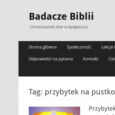
Badacze Biblii
Chrześcijański zbór w Bydgoszczy
Menu
Przejdź
Strona główna
Społeczność
Lekcje 
do
zawartości
Odpowiedzi na pytania
Kontakt
Cie
Tag:
przybytek na pustk
Przybytek