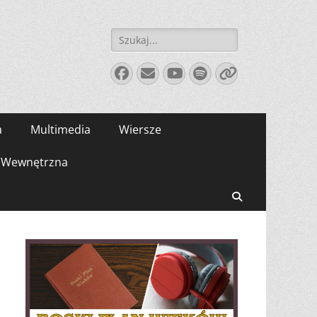
Szukaj:
Facebook
E-
YouTube
Spotify
Link
mail
a
Multimedia
Wiersze
Wewnętrzna
Search