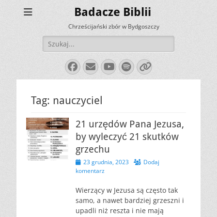
Badacze Biblii
Chrześcijański zbór w Bydgoszczy
Szukaj:
Facebook
E-
YouTube
Spotify
Link
mail
Tag:
nauczyciel
21 urzędów Pana Jezusa,
by wyleczyć 21 skutków
grzechu
Opublikowano
23 grudnia, 2023
Dodaj
komentarz
Wierzący w Jezusa są często tak
samo, a nawet bardziej grzeszni i
upadli niż reszta i nie mają