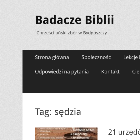
Badacze Biblii
Chrześcijański zbór w Bydgoszczy
Menu
Przejdź
Strona główna
Społeczność
Lekcje 
do
zawartości
Odpowiedzi na pytania
Kontakt
Cie
Tag:
sędzia
21 urzęd