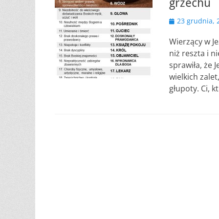
grzechu
Opublikowano
23 grudnia, 
Wierzący w Je
niż reszta i 
sprawiła, że J
wielkich zale
głupoty. Ci, k