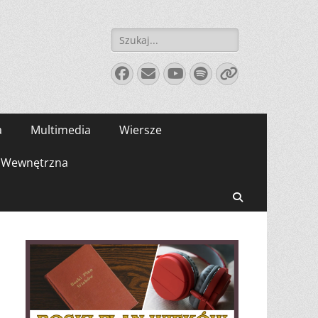
Szukaj:
Facebook
E-
YouTube
Spotify
Link
mail
a
Multimedia
Wiersze
Wewnętrzna
Search