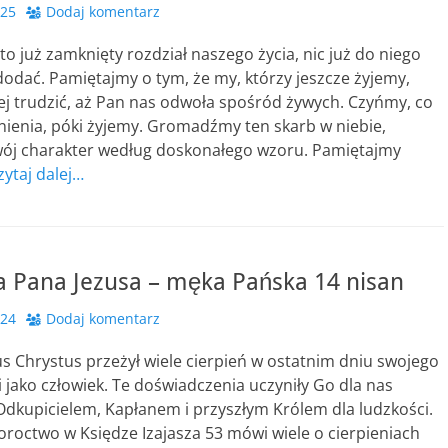
025
Dodaj komentarz
to już zamknięty rozdział naszego życia, nic już do niego
odać. Pamiętajmy o tym, że my, którzy jeszcze żyjemy,
ej trudzić, aż Pan nas odwoła spośród żywych. Czyńmy, co
ienia, póki żyjemy. Gromadźmy ten skarb w niebie,
wój charakter według doskonałego wzoru. Pamiętajmy
zytaj dalej…
a Pana Jezusa – męka Pańska 14 nisan
024
Dodaj komentarz
s Chrystus przeżył wiele cierpień w ostatnim dniu swojego
i jako człowiek. Te doświadczenia uczyniły Go dla nas
Odkupicielem, Kapłanem i przyszłym Królem dla ludzkości.
roctwo w Księdze Izajasza 53 mówi wiele o cierpieniach