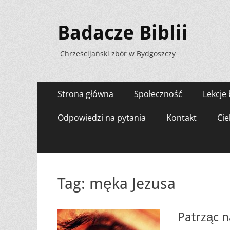
Badacze Biblii
Chrześcijański zbór w Bydgoszczy
Menu
Przejdź
Strona główna
Społeczność
Lekcje 
do
zawartości
Odpowiedzi na pytania
Kontakt
Cie
Tag:
męka Jezusa
Patrząc n