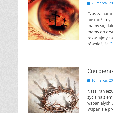
Opublikowano
23 marca, 2
Czas za nami 
nie możemy d
mamy się dal
mamy do czyn
rozwijajmy s
również, że
C
Cierpieni
Opublikowano
10 marca, 2
Nasz Pan Jezu
życia na ziem
wspaniałych 
Wspaniałe pro