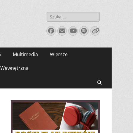
Szukaj:
Facebook
E-
YouTube
Spotify
Link
mail
a
Multimedia
Wiersze
Wewnętrzna
Search