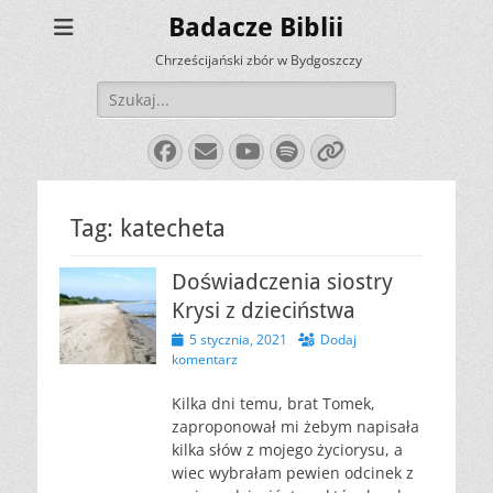
Badacze Biblii
Chrześcijański zbór w Bydgoszczy
Szukaj:
Facebook
E-
YouTube
Spotify
Link
mail
Tag:
katecheta
Doświadczenia siostry
Krysi z dzieciństwa
Opublikowano
5 stycznia, 2021
Dodaj
komentarz
Kilka dni temu, brat Tomek,
zaproponował mi żebym napisała
kilka słów z mojego życiorysu, a
wiec wybrałam pewien odcinek z