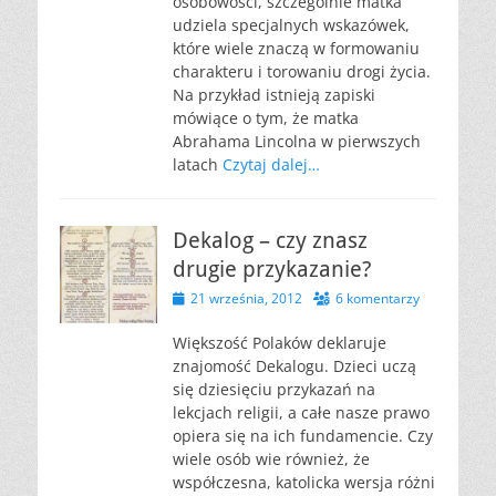
osobowości, szczególnie matka
udziela specjalnych wskazówek,
które wiele znaczą w formowaniu
charakteru i torowaniu drogi życia.
Na przykład istnieją zapiski
mówiące o tym, że matka
Abrahama Lincolna w pierwszych
latach
Czytaj dalej…
Dekalog – czy znasz
drugie przykazanie?
Opublikowano
21 września, 2012
6 komentarzy
Większość Polaków deklaruje
znajomość Dekalogu. Dzieci uczą
się dziesięciu przykazań na
lekcjach religii, a całe nasze prawo
opiera się na ich fundamencie. Czy
wiele osób wie również, że
współczesna, katolicka wersja różni