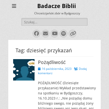
Badacze Biblii
Chrześcijański zbór w Bydgoszczy
Szukaj:
Facebook
E-
YouTube
Spotify
Link
mail
Tag:
dziesięć przykazań
Pożądliwość
Opublikowano
16 października, 2023
Dodaj
komentarz
POŻĄDLIWOŚĆ (Dziesiąte
przykazanie) Wykład przedstawiony
na spotkaniu w Bydgoszczy,
16.10.2023 r.: „Nie pożądaj domu
bliźniego swego, nie pożądaj żony
bliźniego swego ani jego sługi, ani