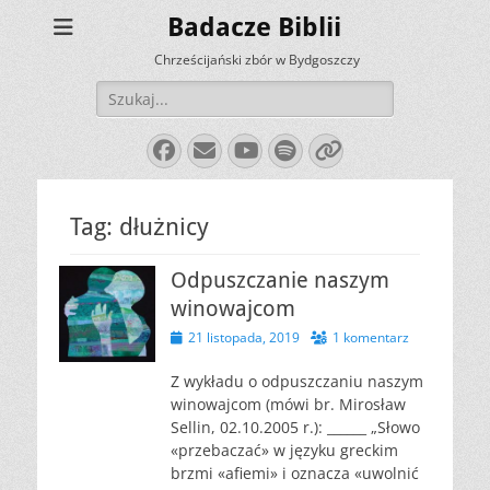
Badacze Biblii
Chrześcijański zbór w Bydgoszczy
Szukaj:
Facebook
E-
YouTube
Spotify
Link
mail
Tag:
dłużnicy
Odpuszczanie naszym
winowajcom
Opublikowano
21 listopada, 2019
1 komentarz
Z wykładu o odpuszczaniu naszym
winowajcom (mówi br. Mirosław
Sellin, 02.10.2005 r.): ______ „Słowo
«przebaczać» w języku greckim
brzmi «afiemi» i oznacza «uwolnić