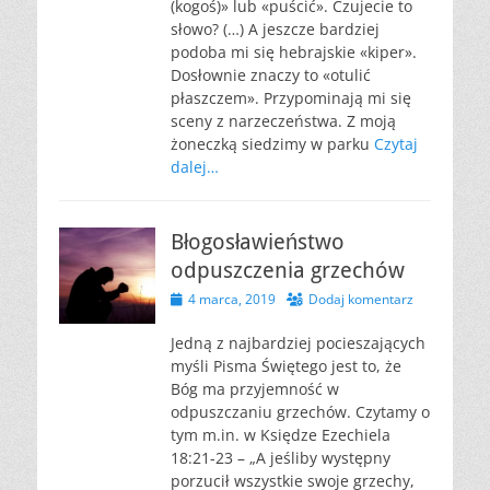
(kogoś)» lub «puścić». Czujecie to
słowo? (…) A jeszcze bardziej
podoba mi się hebrajskie «kiper».
Dosłownie znaczy to «otulić
płaszczem». Przypominają mi się
sceny z narzeczeństwa. Z moją
żoneczką siedzimy w parku
Czytaj
dalej…
Błogosławieństwo
odpuszczenia grzechów
Opublikowano
4 marca, 2019
Dodaj komentarz
Jedną z najbardziej pocieszających
myśli Pisma Świętego jest to, że
Bóg ma przyjemność w
odpuszczaniu grzechów. Czytamy o
tym m.in. w Księdze Ezechiela
18:21-23 – „A jeśliby występny
porzucił wszystkie swoje grzechy,