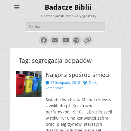
Badacze Biblii
Chrześcijański zbór w Bydgoszczy
Szukaj:
Facebook
E-
YouTube
Spotify
Link
mail
Tag:
segregacja odpadów
Najgorsi spośród śmieci
Opublikowano
17 listopada, 2018
Dodaj
komentarz
Świadectwo brata Michała Łotysza
z wykładu pt. Kosztowne
perfumy (od 19:10). „Brat Russell
w roku 1910 na konwencji zebrał
braci pielgrzymów, starszych i
diakonów w liczbie pięciuset.