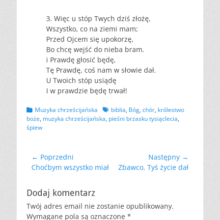
3. Więc u stóp Twych dziś złożę,
Wszystko, co na ziemi mam;
Przed Ojcem się upokorzę,
Bo chcę wejść do nieba bram.
i Prawdę głosić będę,
Tę Prawdę, coś nam w słowie dał.
U Twoich stóp usiądę
I w prawdzie będę trwał!
Kategorii
Tagów
Muzyka chrześcijańska
biblia
,
Bóg
,
chór
,
królestwo
boże
,
muzyka chrześcijańska
,
pieśni brzasku tysiąclecia
,
śpiew
Nawigacja
← Poprzedni
Następny →
Poprzedni
Następny
Choćbym wszystko miał
Zbawco, Tyś życie dał
wpisu
wpis:
wpis:
Dodaj komentarz
Twój adres email nie zostanie opublikowany.
Wymagane pola są oznaczone
*