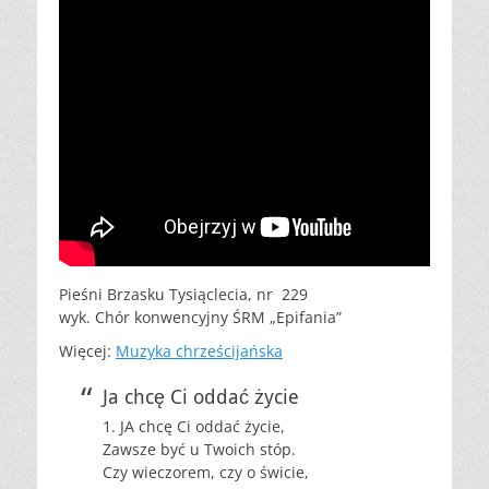
Pieśni Brzasku Tysiąclecia, nr 229
wyk. Chór konwencyjny ŚRM „Epifania”
Więcej:
Muzyka chrześcijańska
Ja chcę Ci oddać życie
1. JA chcę Ci oddać życie,
Zawsze być u Twoich stóp.
Czy wieczorem, czy o świcie,