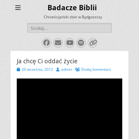
Badacze Biblii
Chrześcijański zbór w Bydgoszczy
Szukaj:
Facebook
E-
YouTube
Spotify
Link
mail
Ja chcę Ci oddać życie
Opublikowano
Autor
20 września, 2012
admin
Dodaj komentarz