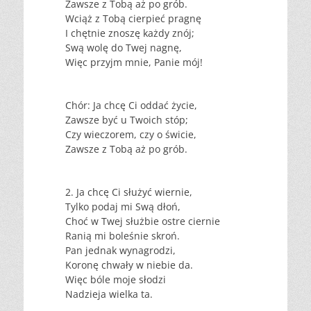
Zawsze z Tobą aż po grób.
Wciąż z Tobą cierpieć pragnę
I chętnie znoszę każdy znój;
Swą wolę do Twej nagnę,
Więc przyjm mnie, Panie mój!
Chór: Ja chcę Ci oddać życie,
Zawsze być u Twoich stóp;
Czy wieczorem, czy o świcie,
Zawsze z Tobą aż po grób.
2. Ja chcę Ci służyć wiernie,
Tylko podaj mi Swą dłoń,
Choć w Twej służbie ostre ciernie
Ranią mi boleśnie skroń.
Pan jednak wynagrodzi,
Koronę chwały w niebie da.
Więc bóle moje słodzi
Nadzieja wielka ta.