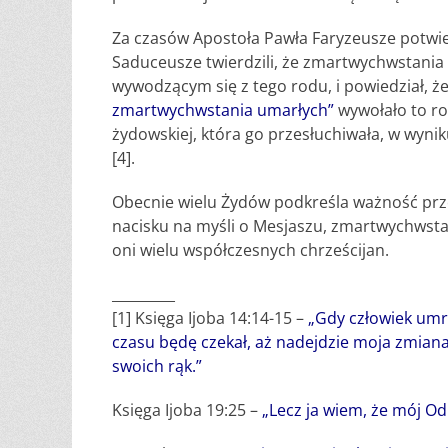
Za czasów Apostoła Pawła Faryzeusze potwie
Saduceusze twierdzili, że zmartwychwstania
wywodzącym się z tego rodu, i powiedział, ż
zmartwychwstania umarłych”
wywołało to r
żydowskiej, która go przesłuchiwała, w wyni
[4].
Obecnie wielu Żydów podkreśla ważność przeż
nacisku na myśli o Mesjaszu, zmartwychwst
oni wielu współczesnych chrześcijan.
_________
[1] Księga Ijoba 14:14-15 –
„Gdy człowiek umr
czasu będę czekał, aż nadejdzie moja zmiana
swoich rąk.”
Księga Ijoba 19:25 –
„Lecz ja wiem, że mój Odk