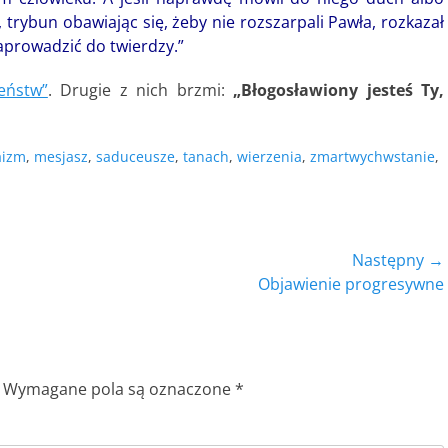
 trybun obawiając się, żeby nie rozszarpali Pawła, rozkazał
zaprowadzić do twierdzy.”
eństw”
. Drugie z nich brzmi:
„Błogosławiony jesteś Ty,
aizm
,
mesjasz
,
saduceusze
,
tanach
,
wierzenia
,
zmartwychwstanie
,
Następny →
Następny
Objawienie progresywne
wpis:
Wymagane pola są oznaczone
*