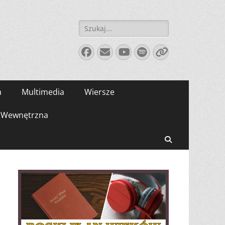
Szukaj:
Facebook
E-
YouTube
Spotify
Link
mail
a
Multimedia
Wiersze
Wewnętrzna
Search