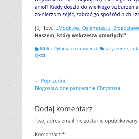
anioł? Kiedy doszło do wielkiego wzburzenia,
żołnierzom zejść, zabrać go spośród nich i 
[5] Tzw.
„Modlitwa Osiemnastu Błogosławi
Haszem, który wskrzesza umarłych!”
Kategorii
Tagów
Biblia
,
Pytania i odpowiedzi
faryzeusze
,
jud
żydzi
Nawigacja
← Poprzedni
Poprzedni
Błogosławione panowanie Chrystusa
wpisu
wpis:
Dodaj komentarz
Twój adres email nie zostanie opublikowany.
Komentarz
*