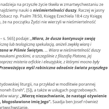
na nadzieja na przyszłe życie tkwiła w zmartwychwstaniu ze
znajdziemy nauki o
nieśmiertelności
duszy
. Raczej w jasny
bacz np. Psalm 78:50, Księgę Ezechiela 18:4 czy Księgę
e, że na początku Żydzi nie wierzyli w nieśmiertelność
2 – s. 565] podaje:
„
Wiara, że dusza kontynuuje swoją
ficzną lub teologiczną spekulacją, aniżeli zwykłą wiarą i
czana w Piśmie Świętym.
… Wiara w nieśmiertelność duszy
kami greckimi, a szczególnie z filozofią Platona, jej
oprzez misteria orfickie i eleuzyjskie, z którymi mocno były
Przeważająca myśl rabiniczna odnośnie świata przyszłego
dowskiej liturgii, na przykład w modlitwie porannej
oneh Esreh”, [5]), a także w usługach pogrzebowych.
ułów wiary:
„Wierzę niezachwianie, że nastąpi ożywienie
 błogosławione imię Jego”.
Saadja ben Josef również
artwychwstanie.