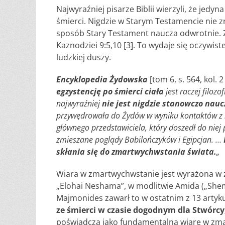
Najwyraźniej pisarze Biblii wierzyli, że jedy
śmierci. Nigdzie w Starym Testamencie nie 
sposób Stary Testament naucza odwrotnie. Zo
Kaznodziei 9:5,10 [3]. To wydaje się oczywist
ludzkiej duszy.
Encyklopedia Żydowska
[tom 6, s. 564, kol. 
egzystencję po śmierci ciała
jest raczej filozo
najwyraźniej
nie jest nigdzie stanowczo nau
przywędrowała do Żydów w wyniku kontaktów z nau
głównego przedstawiciela, który doszedł do niej p
zmieszane poglądy Babilończyków i Egipcjan. …
skłania się do zmartwychwstania świata.
„
Wiara w zmartwychwstanie jest wyrażona w ży
„Elohai Neshama”, w modlitwie Amida („Shem
Majmonides zawarł to w ostatnim z 13 artyk
ze śmierci w czasie dogodnym dla Stwórcy,
poświadcza jako fundamentalną wiarę w zm