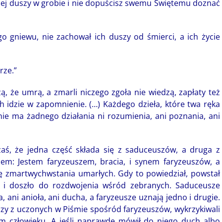
ej duszy w grobie i nie dopuścisz swemu Świętemu doznać
o gniewu, nie zachował ich duszy od śmierci, a ich życie
rze.”
ą, że umrą, a zmarli niczego zgoła nie wiedzą, zapłaty też
h idzie w zapomnienie. (…) Każdego dzieła, które twa ręka
nie ma żadnego działania ni rozumienia, ani poznania, ani
aś, że jedna część składa się z saduceuszów, a druga z
em: Jestem faryzeuszem, bracia, i synem faryzeuszów, a
ę zmartwychwstania umarłych. Gdy to powiedział, powstał
 i doszło do rozdwojenia wśród zebranych. Saduceusze
ni anioła, ani ducha, a faryzeusze uznają jedno i drugie.
tórzy z uczonych w Piśmie spośród faryzeuszów, wykrzykiwali
ym człowieku. A jeśli naprawdę mówił do niego duch albo