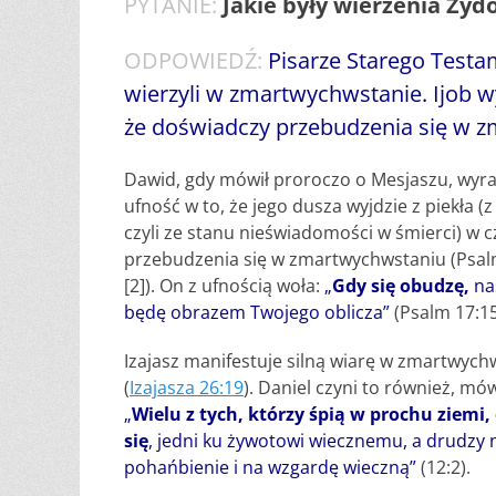
PYTANIE:
Jakie były wierzenia Ży
ODPOWIEDŹ:
Pisarze Starego Test
wierzyli w zmartwychwstanie. Ijob w
że doświadczy przebudzenia się w z
Dawid, gdy mówił proroczo o Mesjaszu, wyra
ufność w to, że jego dusza wyjdzie z piekła (
czyli ze stanu nieświadomości w śmierci) w c
przebudzenia się w zmartwychwstaniu (Psal
[2]). On z ufnością woła:
„
Gdy się obudzę,
na
będę obrazem Twojego oblicza”
(Psalm 17:15
Izajasz manifestuje silną wiarę w zmartwych
(
Izajasza 26:19
). Daniel czyni to również, mów
„
Wielu z tych, którzy śpią w prochu ziemi
się
, jedni ku żywotowi wiecznemu, a drudzy 
pohańbienie i na wzgardę wieczną”
(12:2).