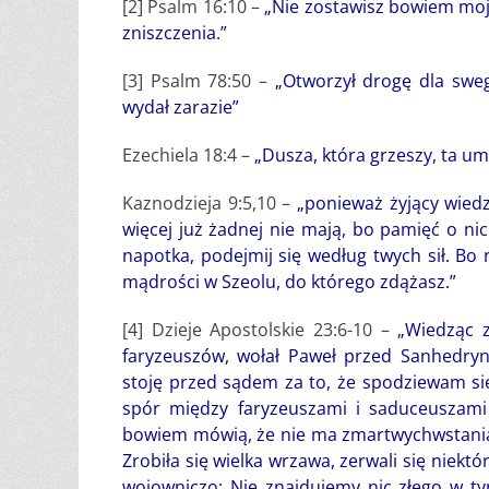
[2] Psalm 16:10 –
„Nie zostawisz bowiem moj
zniszczenia.”
[3] Psalm 78:50 –
„Otworzył drogę dla sweg
wydał zarazie”
Ezechiela 18:4 –
„Dusza, która grzeszy, ta um
Kaznodzieja 9:5,10 –
„ponieważ żyjący wiedz
więcej już żadnej nie mają, bo pamięć o nic
napotka, podejmij się według twych sił. Bo 
mądrości w Szeolu, do którego zdążasz.”
[4] Dzieje Apostolskie 23:6-10 –
„Wiedząc z
faryzeuszów, wołał Paweł przed Sanhedryn
stoję przed sądem za to, że spodziewam si
spór między faryzeuszami i saduceuszami
bowiem mówią, że nie ma zmartwychwstania, a
Zrobiła się wielka wrzawa, zerwali się niek
wojowniczo: Nie znajdujemy nic złego w t