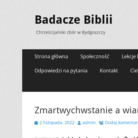
Badacze Biblii
Chrześcijański zbór w Bydgoszczy
Menu
Przejdź
Strona główna
Społeczność
Lekcje 
do
zawartości
Odpowiedzi na pytania
Kontakt
Cie
Zmartwychwstanie a wia
Opublikowano
Autor
2 listopada, 2022
admin
Dodaj komentar