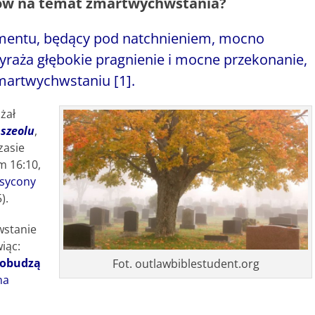
dów na temat zmartwychwstania?
amentu, będący pod natchnieniem, mocno
yraża głębokie pragnienie i mocne przekonanie,
martwychwstaniu [1].
żał
z
szeolu
,
zasie
m 16:10,
sycony
).
wstanie
iąc:
, obudzą
Fot. outlawbiblestudent.org
na