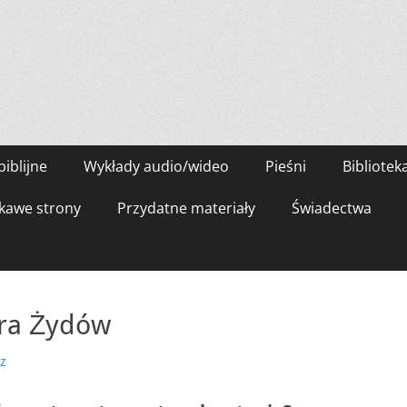
biblijne
Wykłady audio/wideo
Pieśni
Bibliotek
kawe strony
Przydatne materiały
Świadectwa
ra Żydów
z