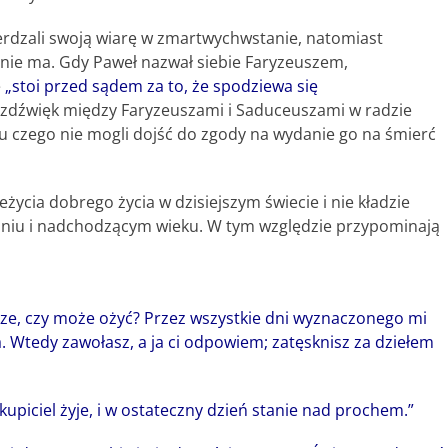
rdzali swoją wiarę w zmartwychwstanie, natomiast
 nie ma. Gdy Paweł nazwał siebie Faryzeuszem,
e
„stoi przed sądem za to, że spodziewa się
ozdźwięk między Faryzeuszami i Saduceuszami w radzie
ku czego nie mogli dojść do zgody na wydanie go na śmierć
ycia dobrego życia w dzisiejszym świecie i nie kładzie
aniu i nadchodzącym wieku. W tym względzie przypominają
ze, czy może ożyć? Przez wszystkie dni wyznaczonego mi
. Wtedy zawołasz, a ja ci odpowiem; zatęsknisz za dziełem
upiciel żyje, i w ostateczny dzień stanie nad prochem.”