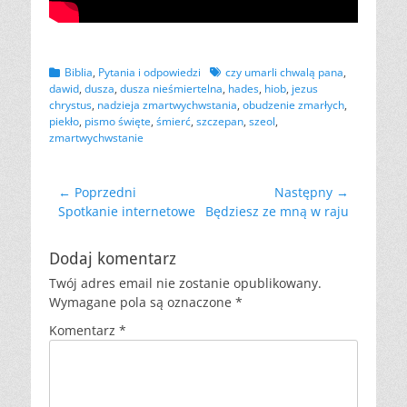
Kategorii
Tagów
Biblia
,
Pytania i odpowiedzi
czy umarli chwalą pana
,
dawid
,
dusza
,
dusza nieśmiertelna
,
hades
,
hiob
,
jezus
chrystus
,
nadzieja zmartwychwstania
,
obudzenie zmarłych
,
piekło
,
pismo święte
,
śmierć
,
szczepan
,
szeol
,
zmartwychwstanie
Nawigacja
← Poprzedni
Następny →
Poprzedni
Następny
Spotkanie internetowe
Będziesz ze mną w raju
wpisu
wpis:
wpis:
Dodaj komentarz
Twój adres email nie zostanie opublikowany.
Wymagane pola są oznaczone
*
Komentarz
*