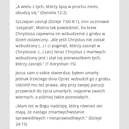
„A wielu z tych, którzy śpią w prochu ziemi,
obudzą się.” (Daniela 12:2)
Szczepan zasnął (Dzieje 7:60-8:1), inni uczniowie
'zasypiali’. Można tak powiedzieć, bo krew
Chrystusa zapewnia im wzbudzenie z grobu w
dzień ostateczny. „Ale jeśli Chrystus nie został
wzbudzony (…) i ci poginęli, którzy zasnęli w
Chrystusie. (…) Lecz teraz Chrystus z martwych
wzbudzony jest i stał się pierwiastkiem tych,
którzy zasnęli.” (1 Koryntian 15)
Jezus sam o sobie stwierdza: byłem umarły.
Jednak trzeciego dnia Ojciec wzbudził go z grobu.
Udzielił mu też prawa, aby przy swojej paruzji
przywrócił do życia umarłych, najpierw swoich
wiernych, a później także pozostałych.
„Mam też w Bogu nadzieję, którą również oni
mają, że nastąpi zmartwychwstanie
sprawiedliwych i niesprawiedliwych.” (Dzieje
24:15)