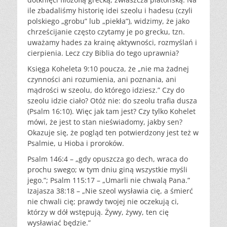
ile zbadaliśmy historię idei szeolu i hadesu (czyli
polskiego „grobu” lub „piekła”), widzimy, że jako
chrześcijanie często czytamy je po grecku, tzn.
uważamy hades za krainę aktywności, rozmyślań i
cierpienia. Lecz czy Biblia do tego uprawnia?
Księga Koheleta 9:10 poucza, że „nie ma żadnej
czynności ani rozumienia, ani poznania, ani
mądrości w szeolu, do którego idziesz.” Czy do
szeolu idzie ciało? Otóż nie: do szeolu trafia dusza
(Psalm 16:10). Więc jak tam jest? Czy tylko Kohelet
mówi, że jest to stan nieświadomy, jakby sen?
Okazuje się, że pogląd ten potwierdzony jest też w
Psalmie, u Hioba i proroków.
Psalm 146:4 – „gdy opuszcza go dech, wraca do
prochu swego; w tym dniu giną wszystkie myśli
jego.”; Psalm 115:17 – „Umarli nie chwalą Pana.”
Izajasza 38:18 – „Nie szeol wysławia cię, a śmierć
nie chwali cię; prawdy twojej nie oczekują ci,
którzy w dół wstępują. Żywy, żywy, ten cię
wysławiać będzie.”