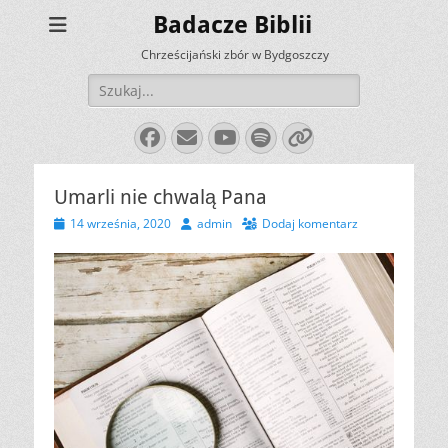
Badacze Biblii
Chrześcijański zbór w Bydgoszczy
Szukaj:
Facebook
E-
YouTube
Spotify
Link
mail
Umarli nie chwalą Pana
Opublikowano
Autor
14 września, 2020
admin
Dodaj komentarz