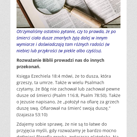
Otrzymaliśmy ostatnio pytanie, czy to prawda, że po
śmierci ciała dusze zmarłych żyją dalej w innym
wymiarze i doświadczają tam różnych radości (w
niebie) lub przykrości (w piekle albo czyśćcu).
Rozważanie Biblii prowadzi nas do innych
przekonań.
Księga Ezechiela 18:4 mówi, że to dusza, która
grzeszy, ta umrze. Także w wielu Psalmach
czytamy, że Bóg nie zachował lub zachował pewne
dusze od śmierci (Psalm 116:8, Psalm 78:50). Także
o Jezusie napisano, że „położył na ofiarę za grzech
duszę swą. Ofiarował na śmierć swoją duszę.”
(Izajasza 53:10)
Zdajemy sobie sprawę, że nie są to łatwe do
przyjęcia myśli, gdy rozważamy je bardzo mocno
dotknięci filozofią grecką, zwłaszcza platońską. Na