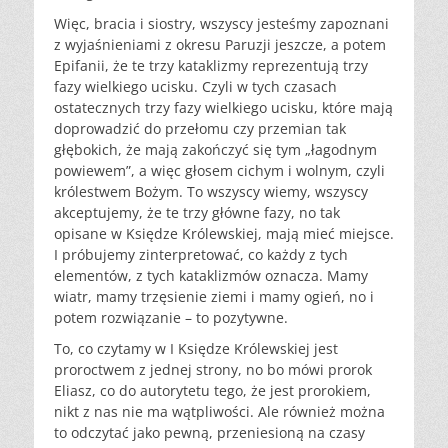
Więc, bracia i siostry, wszyscy jesteśmy zapoznani
z wyjaśnieniami z okresu Paruzji jeszcze, a potem
Epifanii, że te trzy kataklizmy reprezentują trzy
fazy wielkiego ucisku. Czyli w tych czasach
ostatecznych trzy fazy wielkiego ucisku, które mają
doprowadzić do przełomu czy przemian tak
głębokich, że mają zakończyć się tym „łagodnym
powiewem”, a więc głosem cichym i wolnym, czyli
królestwem Bożym. To wszyscy wiemy, wszyscy
akceptujemy, że te trzy główne fazy, no tak
opisane w Księdze Królewskiej, mają mieć miejsce.
I próbujemy zinterpretować, co każdy z tych
elementów, z tych kataklizmów oznacza. Mamy
wiatr, mamy trzęsienie ziemi i mamy ogień, no i
potem rozwiązanie – to pozytywne.
To, co czytamy w I Księdze Królewskiej jest
proroctwem z jednej strony, no bo mówi prorok
Eliasz, co do autorytetu tego, że jest prorokiem,
nikt z nas nie ma wątpliwości. Ale również można
to odczytać jako pewną, przeniesioną na czasy