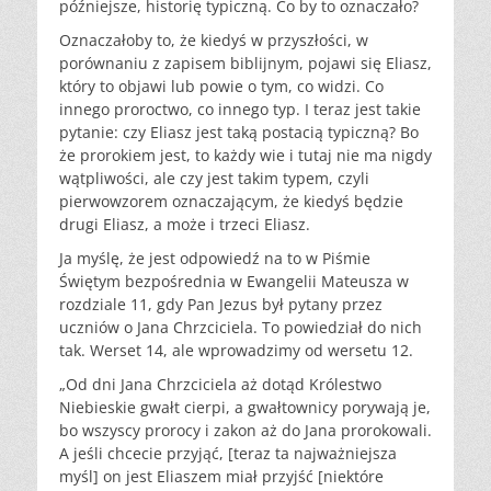
późniejsze, historię typiczną. Co by to oznaczało?
Oznaczałoby to, że kiedyś w przyszłości, w
porównaniu z zapisem biblijnym, pojawi się Eliasz,
który to objawi lub powie o tym, co widzi. Co
innego proroctwo, co innego typ. I teraz jest takie
pytanie: czy Eliasz jest taką postacią typiczną? Bo
że prorokiem jest, to każdy wie i tutaj nie ma nigdy
wątpliwości, ale czy jest takim typem, czyli
pierwowzorem oznaczającym, że kiedyś będzie
drugi Eliasz, a może i trzeci Eliasz.
Ja myślę, że jest odpowiedź na to w Piśmie
Świętym bezpośrednia w Ewangelii Mateusza w
rozdziale 11, gdy Pan Jezus był pytany przez
uczniów o Jana Chrzciciela. To powiedział do nich
tak. Werset 14, ale wprowadzimy od wersetu 12.
„Od dni Jana Chrzciciela aż dotąd Królestwo
Niebieskie gwałt cierpi, a gwałtownicy porywają je,
bo wszyscy prorocy i zakon aż do Jana prorokowali.
A jeśli chcecie przyjąć, [teraz ta najważniejsza
myśl] on jest Eliaszem miał przyjść [niektóre