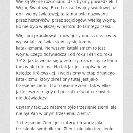
Wielką Wojnę rozumiano, dziś byśmy powiedzieli, I
Wojnę Światową. Bo od czasu I wojny światowej aż
do II wojny światowej, to tamta była nazywana
przez historyków, przez socjologów, Wielką Wojną.
Bo nie było większej w historii do tamtego czasu.
Więc oni prorokowali, mówiąc symbolicznie, a więc
wyjaśniali, że świat skończy się trzema
kataklizmami. Pierwszym kataklizmem to jest
wojna. Czego doświadczali od roku 1914 do roku
1918. Jak ta wojna się przetoczy, okaże się, że Pana
tam w niej nie ma. No tak jak jest napisane w
Księdze Królewskiej. I wejdziemy w etap drugiego
kataklizmu, który określony tutaj jest jako
trzęsienie ziemi. I to trzęsienie ziemi tak wielkie
jakie jeszcze nigdy od początku świata człowiek
nie doświadczył.
Czytamy tak: „Za wiatrem było trzęsienie ziemi, ale
nie był Pan w onym trzęsieniu Ziemi.”
To trzęsienie Ziemi jest interpretowane jako
trzęsienie symbolicznej Ziemi, nie jako trzęsienie