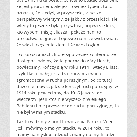
że jest prorokiem, ale jest również typem, to to
oznacza, że kiedyś, w przyszłości, z naszej
perspektywy wierzymy, że jakby z przeszłości, ale
wtedy to jeszcze była przyszłość, pojawi się ktoś,
kto wypełni misję Eliasza i pokaże nam to
proroctwo na górze. I opowie nam, że widzi wiatr,
że widzi trzęsienie ziemi i że widzi ogień.
I w rozważaniach, które są przecież w literaturze
dostępne, wiemy, że ta podróż do góry Horeb,
powiedzmy, kończy się w roku 1914 i wtedy Eliasz,
czyli klasa małego stadka, zorganizowana i
zgromadzona w ruchu paruzyjnym, bo co tutaj
dużo nie mówić, jak się kończył ruch paruzyjny, w
1914 roku powiedzmy, do 1916 jeszcze do
wieczerzy, jeśli ktoś nie wyszedł z Wielkiego
Babilonu i nie przyszedł do ruchu paruzyjnego, to
nie był w małym stadku.
Tak to widzimy z punktu widzenia Paruzji. Więc
jeśli mówimy o małym stadku w 2014 roku, to
mamy na myśli o ludziach, mamy na myśli ludzi,