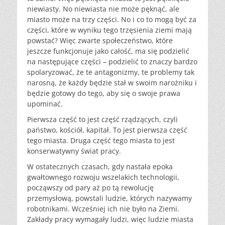
niewiasty. No niewiasta nie może pęknąć, ale
miasto może na trzy części. No i co to mogą być za
części, które w wyniku tego trzęsienia ziemi mają
powstać? Więc zwarte społeczeństwo, które
jeszcze funkcjonuje jako całość, ma się podzielić
na następujące części – podzielić to znaczy bardzo
spolaryzować, że te antagonizmy, te problemy tak
narosną, że każdy będzie stał w swoim narożniku i
będzie gotowy do tego, aby się o swoje prawa
upominać.
Pierwsza część to jest część rządzących, czyli
państwo, kościół, kapitał. To jest pierwsza część
tego miasta. Druga część tego miasta to jest
konserwatywny świat pracy.
W ostatecznych czasach, gdy nastała epoka
gwałtownego rozwoju wszelakich technologii,
począwszy od pary aż po tą rewolucję
przemysłową, powstali ludzie, których nazywamy
robotnikami. Wcześniej ich nie było na Ziemi.
Zakłady pracy wymagały ludzi, więc ludzie miasta