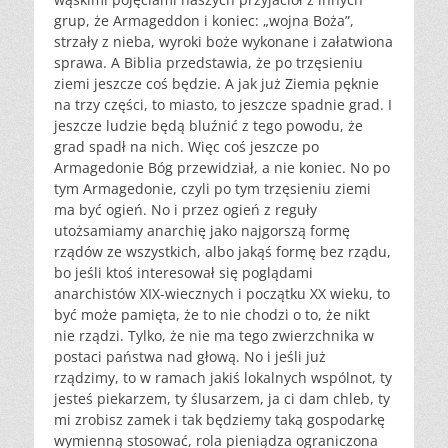
grup, że Armageddon i koniec: „wojna Boża”,
strzały z nieba, wyroki boże wykonane i załatwiona
sprawa. A Biblia przedstawia, że po trzęsieniu
ziemi jeszcze coś będzie. A jak już Ziemia pęknie
na trzy części, to miasto, to jeszcze spadnie grad. I
jeszcze ludzie będą bluźnić z tego powodu, że
grad spadł na nich. Więc coś jeszcze po
Armagedonie Bóg przewidział, a nie koniec. No po
tym Armagedonie, czyli po tym trzęsieniu ziemi
ma być ogień. No i przez ogień z reguły
utożsamiamy anarchię jako najgorszą formę
rządów ze wszystkich, albo jakąś formę bez rządu,
bo jeśli ktoś interesował się poglądami
anarchistów XIX-wiecznych i początku XX wieku, to
być może pamięta, że to nie chodzi o to, że nikt
nie rządzi. Tylko, że nie ma tego zwierzchnika w
postaci państwa nad głową. No i jeśli już
rządzimy, to w ramach jakiś lokalnych wspólnot, ty
jesteś piekarzem, ty ślusarzem, ja ci dam chleb, ty
mi zrobisz zamek i tak będziemy taką gospodarkę
wymienną stosować, rola pieniądza ograniczona