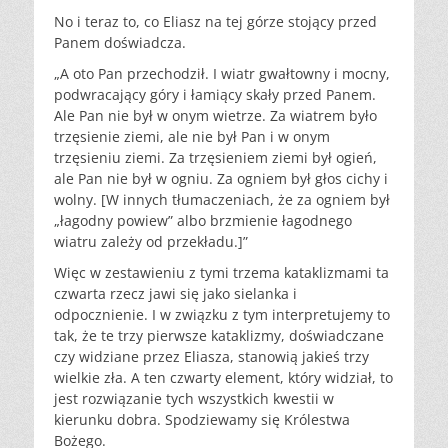
No i teraz to, co Eliasz na tej górze stojący przed
Panem doświadcza.
„A oto Pan przechodził. I wiatr gwałtowny i mocny,
podwracający góry i łamiący skały przed Panem.
Ale Pan nie był w onym wietrze. Za wiatrem było
trzęsienie ziemi, ale nie był Pan i w onym
trzęsieniu ziemi. Za trzęsieniem ziemi był ogień,
ale Pan nie był w ogniu. Za ogniem był głos cichy i
wolny. [W innych tłumaczeniach, że za ogniem był
„łagodny powiew” albo brzmienie łagodnego
wiatru zależy od przekładu.]”
Więc w zestawieniu z tymi trzema kataklizmami ta
czwarta rzecz jawi się jako sielanka i
odpocznienie. I w związku z tym interpretujemy to
tak, że te trzy pierwsze kataklizmy, doświadczane
czy widziane przez Eliasza, stanowią jakieś trzy
wielkie zła. A ten czwarty element, który widział, to
jest rozwiązanie tych wszystkich kwestii w
kierunku dobra. Spodziewamy się Królestwa
Bożego.