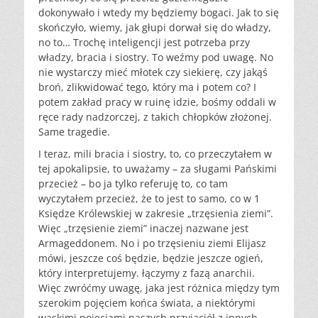
dokonywało i wtedy my będziemy bogaci. Jak to się
skończyło, wiemy, jak głupi dorwał się do władzy,
no to… Trochę inteligencji jest potrzeba przy
władzy, bracia i siostry. To weźmy pod uwagę. No
nie wystarczy mieć młotek czy siekierę, czy jakąś
broń, zlikwidować tego, który ma i potem co? I
potem zakład pracy w ruinę idzie, bośmy oddali w
ręce rady nadzorczej, z takich chłopków złożonej.
Same tragedie.
I teraz, mili bracia i siostry, to, co przeczytałem w
tej apokalipsie, to uważamy – za sługami Pańskimi
przecież – bo ja tylko referuję to, co tam
wyczytałem przecież, że to jest to samo, co w 1
Księdze Królewskiej w zakresie „trzęsienia ziemi”.
Więc „trzęsienie ziemi” inaczej nazwane jest
Armageddonem. No i po trzęsieniu ziemi Elijasz
mówi, jeszcze coś będzie, będzie jeszcze ogień,
który interpretujemy. łączymy z fazą anarchii.
Więc zwróćmy uwagę, jaka jest różnica między tym
szerokim pojęciem końca świata, a niektórymi
wąskimi pojęciami naszych przyjaciół z innych