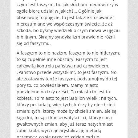
czym jest faszyzm, bo jak słucham mediów, czy w
ogóle biorę udział w jakichś… Ogólnie jak
obserwuję to pojęcie, to jest tak źle stosowane i
nierozumiane we współczesnym świecie, że aż
szkoda, bo byśmy wiedzieli o czym mowa w ujęciu
biblijnym. Skrajny syndykalizm prawie nie różni
się od faszyzmu.
A faszyzm to nie nazizm, faszyzm to nie hitleryzm,
to są zupełnie inne obszary. Faszyzm to jest
całkowita kontrola państwa nad człowiekiem.
„Państwo przede wszystkim”, to jest faszyzm. No
ale zostawmy tenże faszyzm, podsumujmy do tej
pory to, co powiedziałem. Mamy miasto
podzielone na trzy części. To miasto to jest ta
kobieta. To miasto to jest Babilon Wielki: na tych,
którzy posiadają, więc tych, którzy by nie chcieli
zmian; tych, którzy może by chcieli zmian, ale są
łagodni, to są ci konserwatyści i ci, którzy chcą
gwałtownych zmian, aby już teraz natychmiast
zabić króla, wyrżnąć arystokrację metodą
przemocy, co się przecież gdzieniegdzie