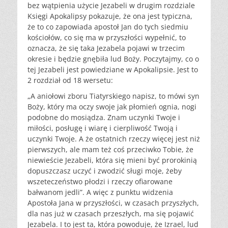
bez wątpienia użycie Jezabeli w drugim rozdziale
Księgi Apokalipsy pokazuje, że ona jest typiczna,
że to co zapowiada apostoł Jan do tych siedmiu
kościołów, co się ma w przyszłości wypełnić, to
oznacza, że się taka Jezabela pojawi w trzecim
okresie i będzie gnębiła lud Boży. Poczytajmy, co o
tej Jezabeli jest powiedziane w Apokalipsie. Jest to
2 rozdział od 18 wersetu:
„A aniołowi zboru Tiatyrskiego napisz, to mówi syn
Boży, który ma oczy swoje jak płomień ognia, nogi
podobne do mosiądza. Znam uczynki Twoje i
miłości, posługę i wiarę i cierpliwość Twoją i
uczynki Twoje. A że ostatnich rzeczy więcej jest niż
pierwszych, ale mam też coś przeciwko Tobie, że
niewieście Jezabeli, która się mieni być prorokinią
dopuszczasz uczyć i zwodzić sługi moje, żeby
wszeteczeństwo płodzi i rzeczy ofiarowane
bałwanom jedli”. A więc z punktu widzenia
Apostoła Jana w przyszłości, w czasach przyszłych,
dla nas już w czasach przeszłych, ma się pojawić
Jezabela. I to jest ta, która powoduje, że Izrael, lud