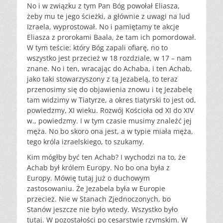
No i w związku z tym Pan Bóg powołał Eliasza,
żeby mu te jego ścieżki, a głównie z uwagi na lud
Izraela, wyprostował. No i pamiętamy te akcje
Eliasza z prorokami Baala, że tam ich pomordował.
W tym teście: który Bóg zapali ofiarę, no to
wszystko jest przecież w 18 rozdziale, w 17 – nam
znane. No i ten, wracając do Achaba, i ten Achab,
jako taki stowarzyszony z tą Jezabelą, to teraz
przenosimy się do objawienia znowu i tę Jezabelę
tam widzimy w Tiatyrze, a okres tiatyrski to jest od,
powiedzmy, XI wieku. Rozwój Kościoła od XI do XIV
w., powiedzmy. I w tym czasie musimy znaleźć jej
męża. No bo skoro ona jest, a w typie miała męża,
tego króla izraelskiego, to szukamy.
Kim mógłby być ten Achab? I wychodzi na to, że
Achab był królem Europy. No bo ona była z
Europy. Mówię tutaj już o duchowym
zastosowaniu. Że Jezabela była w Europie
przecież. Nie w Stanach Zjednoczonych, bo
Stanów jeszcze nie było wtedy. Wszystko było
tutaj. W pozostałości po cesarstwie rzymskim. W