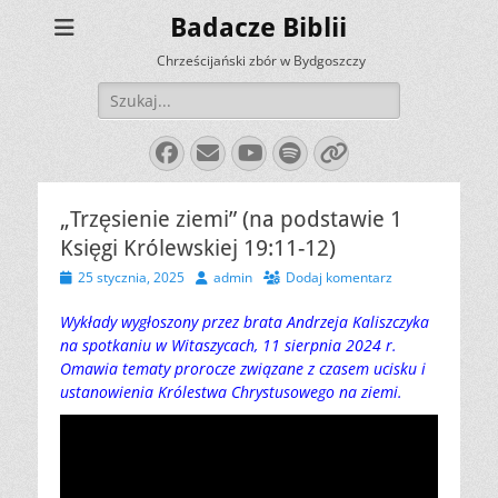
Badacze Biblii
Chrześcijański zbór w Bydgoszczy
Szukaj:
Facebook
E-
YouTube
Spotify
Link
mail
„Trzęsienie ziemi” (na podstawie 1
Księgi Królewskiej 19:11-12)
Opublikowano
Autor
25 stycznia, 2025
admin
Dodaj komentarz
Wykłady wygłoszony przez brata Andrzeja Kaliszczyka
na spotkaniu w Witaszycach, 11 sierpnia 2024 r.
Omawia tematy prorocze związane z czasem ucisku i
ustanowienia Królestwa Chrystusowego na ziemi.