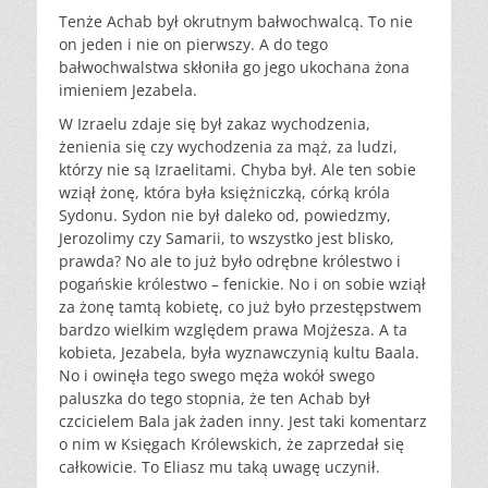
Tenże Achab był okrutnym bałwochwalcą. To nie
on jeden i nie on pierwszy. A do tego
bałwochwalstwa skłoniła go jego ukochana żona
imieniem Jezabela.
W Izraelu zdaje się był zakaz wychodzenia,
żenienia się czy wychodzenia za mąż, za ludzi,
którzy nie są Izraelitami. Chyba był. Ale ten sobie
wziął żonę, która była księżniczką, córką króla
Sydonu. Sydon nie był daleko od, powiedzmy,
Jerozolimy czy Samarii, to wszystko jest blisko,
prawda? No ale to już było odrębne królestwo i
pogańskie królestwo – fenickie. No i on sobie wziął
za żonę tamtą kobietę, co już było przestępstwem
bardzo wielkim względem prawa Mojżesza. A ta
kobieta, Jezabela, była wyznawczynią kultu Baala.
No i owinęła tego swego męża wokół swego
paluszka do tego stopnia, że ten Achab był
czcicielem Bala jak żaden inny. Jest taki komentarz
o nim w Księgach Królewskich, że zaprzedał się
całkowicie. To Eliasz mu taką uwagę uczynił.