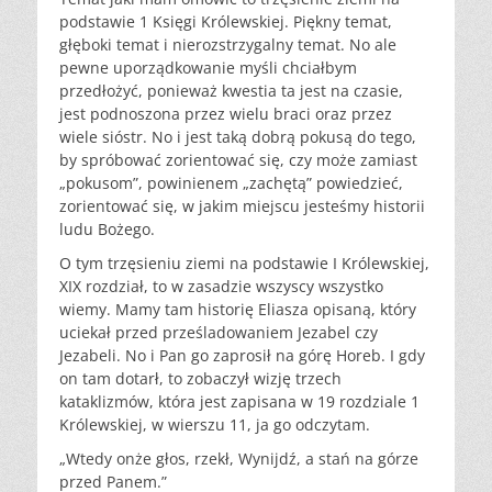
podstawie 1 Księgi Królewskiej. Piękny temat,
głęboki temat i nierozstrzygalny temat. No ale
pewne uporządkowanie myśli chciałbym
przedłożyć, ponieważ kwestia ta jest na czasie,
jest podnoszona przez wielu braci oraz przez
wiele sióstr. No i jest taką dobrą pokusą do tego,
by spróbować zorientować się, czy może zamiast
„pokusom”, powinienem „zachętą” powiedzieć,
zorientować się, w jakim miejscu jesteśmy historii
ludu Bożego.
O tym trzęsieniu ziemi na podstawie I Królewskiej,
XIX rozdział, to w zasadzie wszyscy wszystko
wiemy. Mamy tam historię Eliasza opisaną, który
uciekał przed prześladowaniem Jezabel czy
Jezabeli. No i Pan go zaprosił na górę Horeb. I gdy
on tam dotarł, to zobaczył wizję trzech
kataklizmów, która jest zapisana w 19 rozdziale 1
Królewskiej, w wierszu 11, ja go odczytam.
„Wtedy onże głos, rzekł, Wynijdź, a stań na górze
przed Panem.”