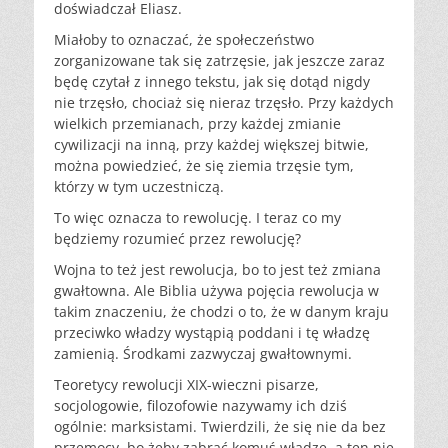
doświadczał Eliasz.
Miałoby to oznaczać, że społeczeństwo
zorganizowane tak się zatrzęsie, jak jeszcze zaraz
będę czytał z innego tekstu, jak się dotąd nigdy
nie trzęsło, chociaż się nieraz trzęsło. Przy każdych
wielkich przemianach, przy każdej zmianie
cywilizacji na inną, przy każdej większej bitwie,
można powiedzieć, że się ziemia trzęsie tym,
którzy w tym uczestniczą.
To więc oznacza to rewolucję. I teraz co my
będziemy rozumieć przez rewolucję?
Wojna to też jest rewolucja, bo to jest też zmiana
gwałtowna. Ale Biblia używa pojęcia rewolucja w
takim znaczeniu, że chodzi o to, że w danym kraju
przeciwko władzy wystąpią poddani i tę władzę
zamienią. Środkami zazwyczaj gwałtownymi.
Teoretycy rewolucji XIX-wieczni pisarze,
socjologowie, filozofowie nazywamy ich dziś
ogólnie: marksistami. Twierdzili, że się nie da bez
przemocy, bo żeby zabrać komuś władzę, a ten nie