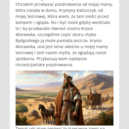
Chciałem przekazać pozdrowienia od mojej mamy,
która została w domu, Krystyny Kaliszczyk, od
mojej teściowej, która wiem, że tam siedzi przed
kompem i ogląda. No i być może gdyby wiedziała
to i by przekazała również siostra Krysia
Morawska, szczególnie część zboru chyba
Bydgoskiego ją może pamięta jeszcze, Krysia
Morawska, ona jest teraz właśnie u mojej mamy
teściowej i tam razem myślę, że oglądają nasze
spotkania. Przykazują wam najlepsze
chrześcijańskie pozdrowienia.
Temat jaki mam omówić to trzęsienie ziemi na