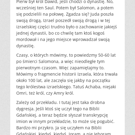
Pierw był król Dawid, jeśli chodzi o dynastię. No,
wcześniej ten Saul. Potem był Salomon, a potem
się podzielili na połowę. Zgadza się? Juda poszła
swoją drogą, Izrael poszedł swoją drogą i w tej
izraelskiej części trudno było o zachowanie jakiejś
jednej dynastii, bo co chwilę tam ktoś kogoś
mordował i na jego miejsce wprowadzał swoją
dynastię.
Czasy, o których mówimy, to powiedzmy 50-60 lat
po śmierci Salomona, a więc nieodległe tym
pierwotnym czasom. Więc zapamiętajmy to.
Mówimy o fragmencie historii Izraela, która trwała
około 100 lat, ale zaczęła się jakby na początku
tego królestwa izraelskiego. Tatuś Achaba, niejaki
Omri, też król, czy Amry król.
Zależy od przekładu. I tutaj jest taka drobna
dygresja. Jeśli ktoś się uczył tego na Biblii
Gdańskiej, a teraz będzie słyszał transkrypcję
imion w innym przekładzie, to może się pogubić.
Bardzo mi przykro. Ja się uczyłem na Biblii
Gdańskiej, kiedyś, kiedyś. Joram, a nie Jehoram,