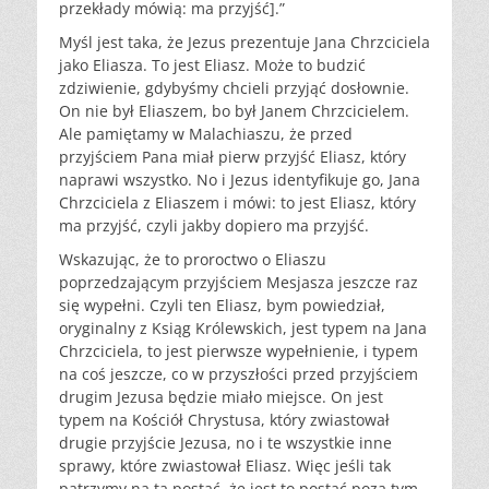
przekłady mówią: ma przyjść].”
Myśl jest taka, że Jezus prezentuje Jana Chrzciciela
jako Eliasza. To jest Eliasz. Może to budzić
zdziwienie, gdybyśmy chcieli przyjąć dosłownie.
On nie był Eliaszem, bo był Janem Chrzcicielem.
Ale pamiętamy w Malachiaszu, że przed
przyjściem Pana miał pierw przyjść Eliasz, który
naprawi wszystko. No i Jezus identyfikuje go, Jana
Chrzciciela z Eliaszem i mówi: to jest Eliasz, który
ma przyjść, czyli jakby dopiero ma przyjść.
Wskazując, że to proroctwo o Eliaszu
poprzedzającym przyjściem Mesjasza jeszcze raz
się wypełni. Czyli ten Eliasz, bym powiedział,
oryginalny z Ksiąg Królewskich, jest typem na Jana
Chrzciciela, to jest pierwsze wypełnienie, i typem
na coś jeszcze, co w przyszłości przed przyjściem
drugim Jezusa będzie miało miejsce. On jest
typem na Kościół Chrystusa, który zwiastował
drugie przyjście Jezusa, no i te wszystkie inne
sprawy, które zwiastował Eliasz. Więc jeśli tak
patrzymy na tą postać, że jest to postać poza tym,