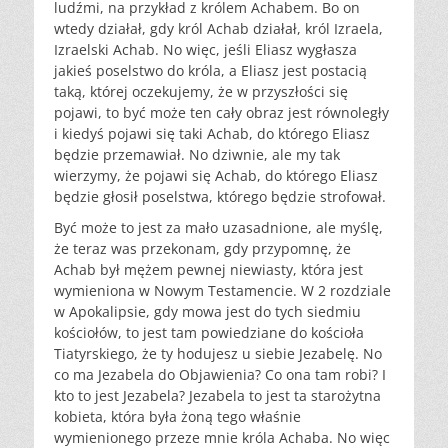
ludźmi, na przykład z królem Achabem. Bo on
wtedy działał, gdy król Achab działał, król Izraela,
Izraelski Achab. No więc, jeśli Eliasz wygłasza
jakieś poselstwo do króla, a Eliasz jest postacią
taką, której oczekujemy, że w przyszłości się
pojawi, to być może ten cały obraz jest równoległy
i kiedyś pojawi się taki Achab, do którego Eliasz
będzie przemawiał. No dziwnie, ale my tak
wierzymy, że pojawi się Achab, do którego Eliasz
będzie głosił poselstwa, którego będzie strofował.
Być może to jest za mało uzasadnione, ale myślę,
że teraz was przekonam, gdy przypomnę, że
Achab był mężem pewnej niewiasty, która jest
wymieniona w Nowym Testamencie. W 2 rozdziale
w Apokalipsie, gdy mowa jest do tych siedmiu
kościołów, to jest tam powiedziane do kościoła
Tiatyrskiego, że ty hodujesz u siebie Jezabelę. No
co ma Jezabela do Objawienia? Co ona tam robi? I
kto to jest Jezabela? Jezabela to jest ta starożytna
kobieta, która była żoną tego właśnie
wymienionego przeze mnie króla Achaba. No więc