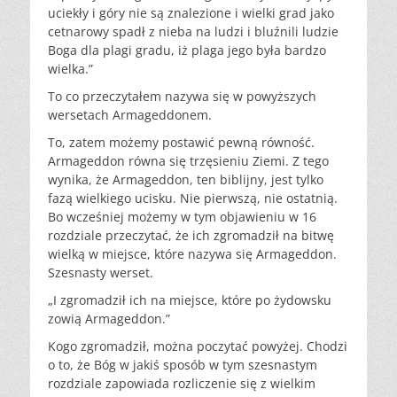
uciekły i góry nie są znalezione i wielki grad jako
cetnarowy spadł z nieba na ludzi i bluźnili ludzie
Boga dla plagi gradu, iż plaga jego była bardzo
wielka.”
To co przeczytałem nazywa się w powyższych
wersetach Armageddonem.
To, zatem możemy postawić pewną równość.
Armageddon równa się trzęsieniu Ziemi. Z tego
wynika, że Armageddon, ten biblijny, jest tylko
fazą wielkiego ucisku. Nie pierwszą, nie ostatnią.
Bo wcześniej możemy w tym objawieniu w 16
rozdziale przeczytać, że ich zgromadził na bitwę
wielką w miejsce, które nazywa się Armageddon.
Szesnasty werset.
„I zgromadził ich na miejsce, które po żydowsku
zowią Armageddon.”
Kogo zgromadził, można poczytać powyżej. Chodzi
o to, że Bóg w jakiś sposób w tym szesnastym
rozdziale zapowiada rozliczenie się z wielkim