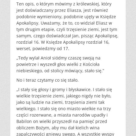
Ten opis, o którym mówimy z królewskiej, który
jest doświadczany przez Eliasza, jest również
podobnie wymieniony, podobnie ujęty w Księdze
Apokalipsy. Uważamy, że to, co widział Eliasz w
tym drugim etapie, czyli trzęsienie ziemi, jest tym
samym, czego doświadczał Jan, pisząc Apokalipsę,
rozdział 16. W Księdze Apokalipsy rozdział 16,
werset, powiedzmy od 17.
„Tedy wylał Anioł siódmy czaszę swoją na
powietrze i wyszedł głos wielki z Kościoła
niebieskiego, od stolicy mówiący, stało się.”
No i teraz czytamy co się stało.
„I stały się głosy i gromy i błyskawice. I stało się
wielkie trzęsienie ziemi, jakiego nigdy nie było,
jako są ludzie na ziemi, trzęsienia ziemi tak
wielkiego. I stało się ono miasto wielkie na trzy
części rozerwane, a miasta narodów upadły i
Babilon on wielki przyszedł na pamięć przed
obliczem Bożym, aby mu dał kielich wina
zapalczywości gniewu swego. A wszystkie wyspy