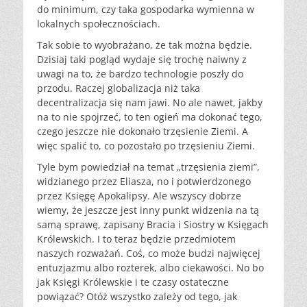
do minimum, czy taka gospodarka wymienna w
lokalnych społecznościach.
Tak sobie to wyobrażano, że tak można będzie.
Dzisiaj taki pogląd wydaje się trochę naiwny z
uwagi na to, że bardzo technologie poszły do
przodu. Raczej globalizacja niż taka
decentralizacja się nam jawi. No ale nawet, jakby
na to nie spojrzeć, to ten ogień ma dokonać tego,
czego jeszcze nie dokonało trzęsienie Ziemi. A
więc spalić to, co pozostało po trzęsieniu Ziemi.
Tyle bym powiedział na temat „trzęsienia ziemi”,
widzianego przez Eliasza, no i potwierdzonego
przez Księgę Apokalipsy. Ale wszyscy dobrze
wiemy, że jeszcze jest inny punkt widzenia na tą
samą sprawę, zapisany Bracia i Siostry w Księgach
Królewskich. I to teraz będzie przedmiotem
naszych rozważań. Coś, co może budzi najwięcej
entuzjazmu albo rozterek, albo ciekawości. No bo
jak Księgi Królewskie i te czasy ostateczne
powiązać? Otóż wszystko zależy od tego, jak