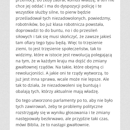
chce jej oddać i ma do dyspozycji policję i te
wszystkie służby silne, to pierw będzie
prześladował tych niezadowolonych, powiedzmy,
robotników, bo już klasa robotnicza powstała,
doprowadzi to do buntu, no i do przesileń
siłowych i tak się musi skończyć, że zawsze jakieś
tam ofiary tego typu będą. Więc to trzęsienie
ziemi, to jest trzęsienie społeczeństw, tak to
widzimy, które w istocie jest rewolucją polegającą
na tym, że w każdym kraju ma dojść do zmiany
gwałtownej rządów. Na takie, które obejmą ci
rewolucjoniści. A jakie oni te rządy wytworzą, to
już jest inna sprawa, wcale może nie lepsze. Ale
tak to działa, że niezadowoleni się buntują i
obalają tych, którzy aktualnie mają władzę.
Do tego utworzono parlamenty po to, aby nie było
tych zawirowań, żeby te problemy polityczne
rozstrzygały się w wyniku głosowania i te zmiany
następowały bezkrwawo, ale przyjdzie taki czas,
mówi Biblia, że to nastąpi gwałtownie.