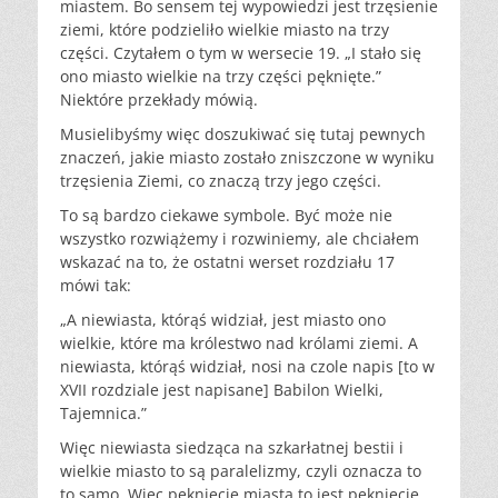
miastem. Bo sensem tej wypowiedzi jest trzęsienie
ziemi, które podzieliło wielkie miasto na trzy
części. Czytałem o tym w wersecie 19. „I stało się
ono miasto wielkie na trzy części pęknięte.”
Niektóre przekłady mówią.
Musielibyśmy więc doszukiwać się tutaj pewnych
znaczeń, jakie miasto zostało zniszczone w wyniku
trzęsienia Ziemi, co znaczą trzy jego części.
To są bardzo ciekawe symbole. Być może nie
wszystko rozwiążemy i rozwiniemy, ale chciałem
wskazać na to, że ostatni werset rozdziału 17
mówi tak:
„A niewiasta, którąś widział, jest miasto ono
wielkie, które ma królestwo nad królami ziemi. A
niewiasta, którąś widział, nosi na czole napis [to w
XVII rozdziale jest napisane] Babilon Wielki,
Tajemnica.”
Więc niewiasta siedząca na szkarłatnej bestii i
wielkie miasto to są paralelizmy, czyli oznacza to
to samo. Więc pęknięcie miasta to jest pęknięcie