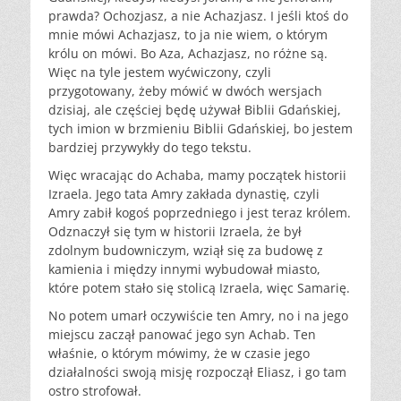
prawda? Ochozjasz, a nie Achazjasz. I jeśli ktoś do
mnie mówi Achazjasz, to ja nie wiem, o którym
królu on mówi. Bo Aza, Achazjasz, no różne są.
Więc na tyle jestem wyćwiczony, czyli
przygotowany, żeby mówić w dwóch wersjach
dzisiaj, ale częściej będę używał Biblii Gdańskiej,
tych imion w brzmieniu Biblii Gdańskiej, bo jestem
bardziej przywykły do tego tekstu.
Więc wracając do Achaba, mamy początek historii
Izraela. Jego tata Amry zakłada dynastię, czyli
Amry zabił kogoś poprzedniego i jest teraz królem.
Odznaczył się tym w historii Izraela, że był
zdolnym budowniczym, wziął się za budowę z
kamienia i między innymi wybudował miasto,
które potem stało się stolicą Izraela, więc Samarię.
No potem umarł oczywiście ten Amry, no i na jego
miejscu zaczął panować jego syn Achab. Ten
właśnie, o którym mówimy, że w czasie jego
działalności swoją misję rozpoczął Eliasz, i go tam
ostro strofował.