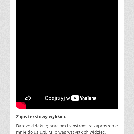
Zapis tekstowy wykładu:
Bardzo dziękuję braciom i siostrom za zaproszenie
mnie do usługi. Miło was wszystkich widzieć.