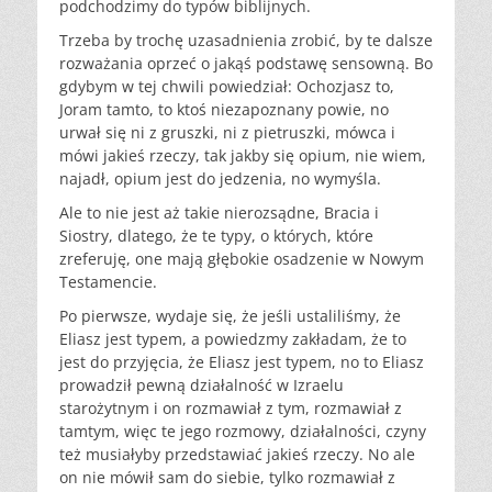
podchodzimy do typów biblijnych.
Trzeba by trochę uzasadnienia zrobić, by te dalsze
rozważania oprzeć o jakąś podstawę sensowną. Bo
gdybym w tej chwili powiedział: Ochozjasz to,
Joram tamto, to ktoś niezapoznany powie, no
urwał się ni z gruszki, ni z pietruszki, mówca i
mówi jakieś rzeczy, tak jakby się opium, nie wiem,
najadł, opium jest do jedzenia, no wymyśla.
Ale to nie jest aż takie nierozsądne, Bracia i
Siostry, dlatego, że te typy, o których, które
zreferuję, one mają głębokie osadzenie w Nowym
Testamencie.
Po pierwsze, wydaje się, że jeśli ustaliliśmy, że
Eliasz jest typem, a powiedzmy zakładam, że to
jest do przyjęcia, że Eliasz jest typem, no to Eliasz
prowadził pewną działalność w Izraelu
starożytnym i on rozmawiał z tym, rozmawiał z
tamtym, więc te jego rozmowy, działalności, czyny
też musiałyby przedstawiać jakieś rzeczy. No ale
on nie mówił sam do siebie, tylko rozmawiał z