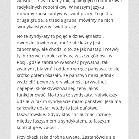
własność. Czyli mamy tak, spokojnych robotników i
radykalnych robotników. W naszym języku
mówimy konserwatywny świat pracy. To jest ta
druga grupa, a trzecia grupa, mówimy na nich
syndykalistyczny świat pracy.
No te syndykaty to pojęcie dziewiętnasto-,
dwudziestowieczne, może nie każdy jest
zapoznany, ale chodzi o to, że jak nastąpił rozwój
tych różnych społeczeństw, w szczególności w
Rosji, gdzie zabrano własność prywatną, tak
zwanym „białym” i oddano w ręce państwa, to się
krótko potem okazało, że państwo musi jednak
wydzielić pewne sfery własności prywatnej,
najlepiej skolektywizowanej, żeby jakoś
funkcjonować. No to są te syndykaty. Największy
udział w takim syndykacie miało państwo. Jeśli ma
całkowity udział, wtedy to jest państwo
faszystowskie. Gdyby ktoś chciał znać różnicę
między faszyzmem a syndykatem, to faszyzm
kontroluje w całości.
Przy okazji taka drobna uwaga. Zastanówcie się