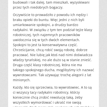
budowali i tak dalej, tam mieszkali, wyzyskiwani
przez tych niedobrych bogaczy.
Oczywiście to prowadziło z powodu ich nędzy i
braku opieki do buntu. Więc jedni z nich byli
umiarkowanie spokojni, a drudzy bardzo
radykalni. W związku z tym ten podział tejże klasy
robotniczej, tych najemnych pracowników
uwidocznia się w tych dwóch elementach.
Spokojni to jest ta konserwatywna część.
Chrześcijanie, chcą robić swoją robotę, dobrze
pracować. Nie lubię jak ktoś nad nimi doświadcza
władzy tyrańskiej, no ale dużo są w stanie znieść.
Druga część klasy robotniczej, która nie ma
takiego spokojnego ducha, moglibyśmy ich nazwać
wywrotowcami. Tak używając trochę alegorii z lat
minionych.
Każdy, kto się sprzeciwia, to wywrotowiec. A to są
ci wszyscy tacy radykalni robotnicy, którzy
koniecznie chcą zrobić rewolucję taką, żeby
wszystkich wymordować i ukraść nie swoją