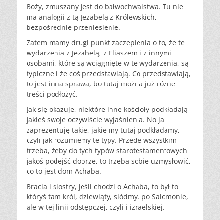
Boży, zmuszany jest do bałwochwalstwa. Tu nie
ma analogii z tą Jezabelą z Królewskich,
bezpośrednie przeniesienie.
Zatem mamy drugi punkt zaczepienia o to, że te
wydarzenia z Jezabelą, z Eliaszem i z innymi
osobami, które są wciągnięte w te wydarzenia, są
typiczne i że coś przedstawiają. Co przedstawiają,
to jest inna sprawa, bo tutaj można już różne
treści podłożyć.
Jak się okazuje, niektóre inne kościoły podkładają
jakieś swoje oczywiście wyjaśnienia. No ja
zaprezentuję takie, jakie my tutaj podkładamy,
czyli jak rozumiemy te typy. Przede wszystkim
trzeba, żeby do tych typów starotestamentowych
jakoś podejść dobrze, to trzeba sobie uzmysłowić,
co to jest dom Achaba.
Bracia i siostry, jeśli chodzi o Achaba, to był to
któryś tam król, dziewiąty, siódmy, po Salomonie,
ale w tej linii odstępczej, czyli i izraelskiej.