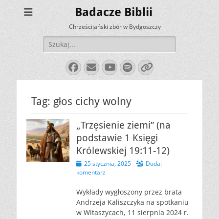
Badacze Biblii
Chrześcijański zbór w Bydgoszczy
Szukaj:
Facebook
E-
YouTube
Spotify
Link
mail
Tag:
głos cichy wolny
„Trzęsienie ziemi” (na
podstawie 1 Księgi
Królewskiej 19:11-12)
Opublikowano
25 stycznia, 2025
Dodaj
komentarz
Wykłady wygłoszony przez brata
Andrzeja Kaliszczyka na spotkaniu
w Witaszycach, 11 sierpnia 2024 r.