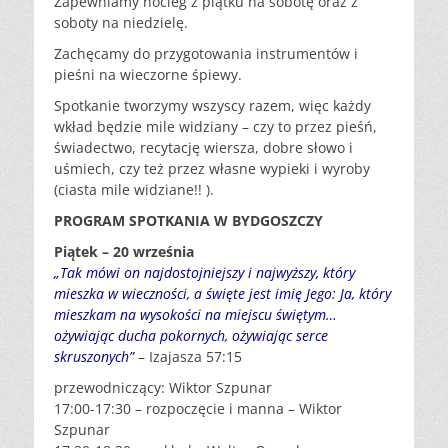
Zapewniamy nocleg z piątku na sobotę oraz z
soboty na niedzielę.
Zachęcamy do przygotowania instrumentów i
pieśni na wieczorne śpiewy.
Spotkanie tworzymy wszyscy razem, więc każdy
wkład będzie mile widziany – czy to przez pieśń,
świadectwo, recytację wiersza, dobre słowo i
uśmiech, czy też przez własne wypieki i wyroby
(ciasta mile widziane!! ).
PROGRAM SPOTKANIA W BYDGOSZCZY
Piątek – 20 września
„Tak mówi on najdostojniejszy i najwyższy, który
mieszka w wieczności, a święte jest imię Jego: Ja, który
mieszkam na wysokości na miejscu świętym…
ożywiając ducha pokornych, ożywiając serce
skruszonych”
– Izajasza 57:15
przewodniczący: Wiktor Szpunar
17:00-17:30 – rozpoczęcie i manna – Wiktor
Szpunar