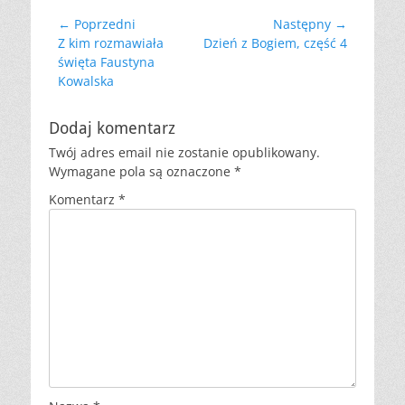
Nawigacja
← Poprzedni
Następny →
Poprzedni
Następny
Z kim rozmawiała
Dzień z Bogiem, część 4
wpisu
wpis:
wpis:
święta Faustyna
Kowalska
Dodaj komentarz
Twój adres email nie zostanie opublikowany.
Wymagane pola są oznaczone
*
Komentarz
*