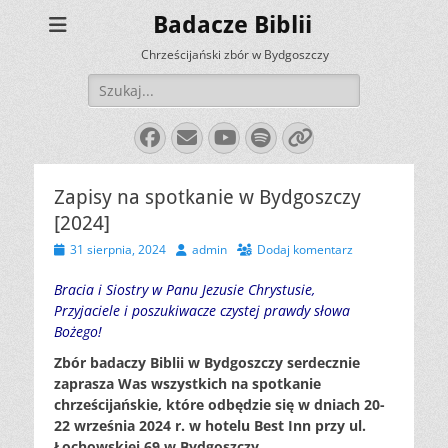
Badacze Biblii
Chrześcijański zbór w Bydgoszczy
Szukaj:
Facebook
E-
YouTube
Spotify
Link
mail
Zapisy na spotkanie w Bydgoszczy
[2024]
Opublikowano
Autor
31 sierpnia, 2024
admin
Dodaj komentarz
Bracia i Siostry w Panu Jezusie Chrystusie,
Przyjaciele i poszukiwacze czystej prawdy słowa
Bożego!
Zbór badaczy Biblii w Bydgoszczy serdecznie
zaprasza Was wszystkich na spotkanie
chrześcijańskie, które odbędzie się w dniach 20-
22 września 2024 r. w hotelu Best Inn przy ul.
Łochowskiej 69 w Bydgoszczy.