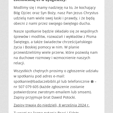
Modlimy się i mamy nadzieję na to, że kochający
Bóg Ojciec oraz Syn Boży, nasz Pan Jezus Chrystus
udzielą nam wiele swej łaski i prawdy, i że będą
obecni z nami przez swojego świętego ducha.
Nasze spotkanie będzie składało się ze wspólnych
śpiewów i modlitw, rozważań i wykładów z Pisma
Świętego, a także świadectw chrześcijańskiego
życia i Boskiej pomocy w nim. W planie
przewidzieliśmy wiele przerw, które pozwolą nam
na duchowe rozmowy i wzmocnienie naszych
relacji.
Wszystkich chętnych prosimy o zgłoszenie udziału
w spotkaniu pod adres e-mail:
spotkanie@badaczebiblii.pl lub telefonicznie ☎️ –
nr 507 079 605 (każde zgłoszenie zostanie
potwierdzone zwrotnym emailem lub smsem).
Zapisy przyjmuje brat Dawid Potocki.
Zapisy trwają do niedzieli, 8 września 2024 r.
Z uwagi na liczne pytania Braci i Sióstr