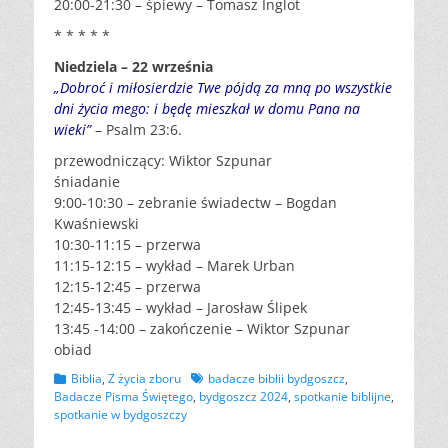
20:00-21:30 – śpiewy – Tomasz Inglot
* * * * *
Niedziela – 22 września
„Dobroć i miłosierdzie Twe pójdą za mną po wszystkie
dni życia mego: i będę mieszkał w domu Pana na
wieki”
– Psalm 23:6.
przewodniczący: Wiktor Szpunar
śniadanie
9:00-10:30 – zebranie świadectw – Bogdan
Kwaśniewski
10:30-11:15 – przerwa
11:15-12:15 – wykład – Marek Urban
12:15-12:45 – przerwa
12:45-13:45 – wykład – Jarosław Ślipek
13:45 -14:00 – zakończenie – Wiktor Szpunar
obiad
Kategorii
Tagów
Biblia
,
Z życia zboru
badacze biblii bydgoszcz
,
Badacze Pisma Świętego
,
bydgoszcz 2024
,
spotkanie biblijne
,
spotkanie w bydgoszczy