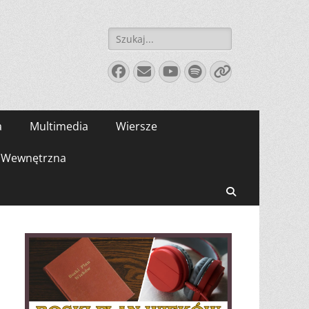
Szukaj:
Facebook
E-
YouTube
Spotify
Link
mail
a
Multimedia
Wiersze
Wewnętrzna
Search