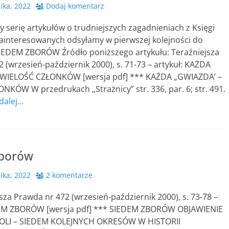
ika, 2022
Dodaj komentarz
serię artykułów o trudniejszych zagadnieniach z Księgi
Zainteresowanych odsyłamy w pierwszej kolejności do
 SIEDEM ZBORÓW Źródło poniższego artykułu: Teraźniejsza
 (wrzesień-październik 2000), s. 71-73 – artykuł: KAŻDA
 WIELOŚĆ CZŁONKÓW [wersja pdf] *** KAŻDA „GWIAZDA’ –
KÓW W przedrukach „Strażnicy” str. 336, par. 6; str. 491.
 dalej…
zborów
ika, 2022
2 komentarze
sza Prawda nr 472 (wrzesień-październik 2000), s. 73-78 –
DEM ZBORÓW [wersja pdf] *** SIEDEM ZBORÓW OBJAWIENIE
OLI – SIEDEM KOLEJNYCH OKRESÓW W HISTORII