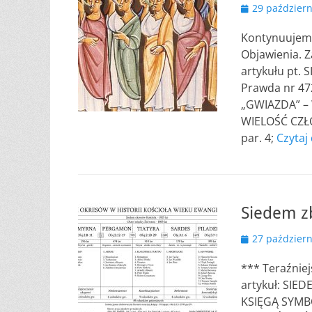
Opublikowano
29 październ
Kontynuujemy 
Objawienia. 
artykułu pt.
Prawda nr 472
„GWIAZDA” –
WIELOŚĆ CZŁON
par. 4;
Czytaj
Siedem 
Opublikowano
27 październ
*** Teraźniej
artykuł: SIE
KSIĘGĄ SYMB