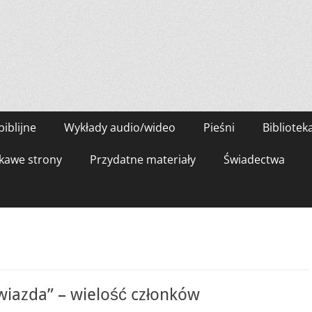
biblijne
Wykłady audio/wideo
Pieśni
Bibliotek
kawe strony
Przydatne materiały
Świadectwa
wiazda” – wielość członków