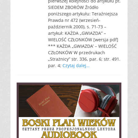
pierwszej kolejności do artykułu pt.
SIEDEM ZBORÓW Źródło
poniższego artykułu: Teraźniejsza
Prawda nr 472 (wrzesień-
październik 2000), s. 71-73 –
artykuł: KAŻDA „GWIAZDA” –
WIELOŚĆ CZŁONKÓW [wersja pdf]
*** KAŻDA „GWIAZDA’ – WIELOŚĆ
CZŁONKÓW W przedrukach
„Strażnicy” str. 336, par. 6; str. 491.
par. 4;
Czytaj dalej…