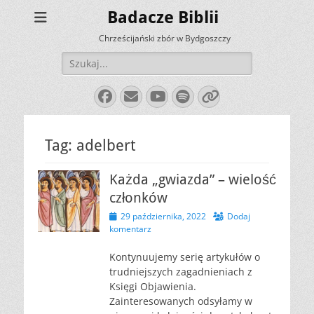
Badacze Biblii
Chrześcijański zbór w Bydgoszczy
Szukaj:
Facebook
E-
YouTube
Spotify
Link
mail
Tag:
adelbert
Każda „gwiazda” – wielość
członków
Opublikowano
29 października, 2022
Dodaj
komentarz
Kontynuujemy serię artykułów o
trudniejszych zagadnieniach z
Księgi Objawienia.
Zainteresowanych odsyłamy w