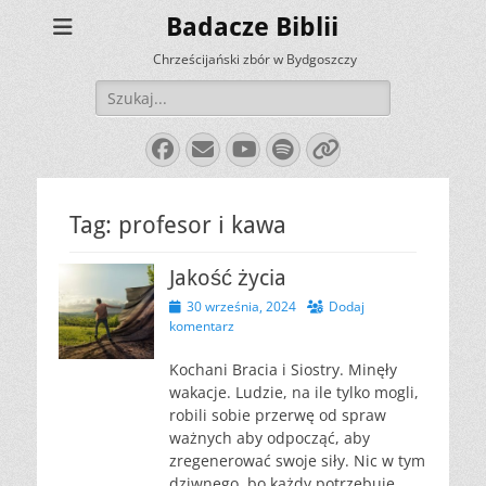
Badacze Biblii
Chrześcijański zbór w Bydgoszczy
Szukaj:
Facebook
E-
YouTube
Spotify
Link
mail
Tag:
profesor i kawa
Jakość życia
Opublikowano
30 września, 2024
Dodaj
komentarz
Kochani Bracia i Siostry. Minęły
wakacje. Ludzie, na ile tylko mogli,
robili sobie przerwę od spraw
ważnych aby odpocząć, aby
zregenerować swoje siły. Nic w tym
dziwnego, bo każdy potrzebuje