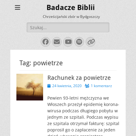
Badacze Biblii
Chrześcijański zbór w Bydgoszczy
Szukaj:
Facebook
E-
YouTube
Spotify
Link
mail
Tag:
powietrze
Rachunek za powietrze
Opublikowano
24 kwietnia, 2020
1 komentarz
Pewien 93-letni mężczyzna we
Włoszech przeżył epidemię korona-
wirusa podczas długiego pobytu w
jednym ze szpitali. Podczas wypisu
ze szpitala otrzymał fakturę: szpital
poprosił go o zapłacenie za jeden