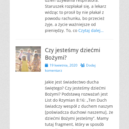
dzień używania respiratora.
Staruszek rozpłakał się, a lekarz
widząc to prosił by nie płakał z
powodu rachunku, bo przecież
żyje, a życie ważniejsze od
pieniędzy. To, co
Czytaj dalej…
Czy jesteśmy dziećmi
Bożymi?
Opublikowano
19 kwietnia, 2020
Dodaj
komentarz
Jakie jest świadectwo ducha
świętego? Czy jesteśmy dziećmi
Bożymi? Podstawą rozważań jest
List do Rzymian 8:16: „Ten Duch
świadczy wespół z duchem naszym
[poświadcza duchowi naszemu], że
dziećmi Bożymi jesteśmy”. Mamy
tutaj fragment, który w sposób