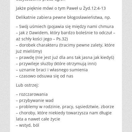
Jakże pięknie mówi o tym Paweł u Żyd.12:4-13
Delikatnie zabiera pewne błogosławieństwa, np.
– Swój uśmiech (pojawia się między nami chmura
– jak z Dawidem, który bardzo boleśnie to odczuł –
aż schły kości jego – Ps.32)
– dorobek charakteru (tracimy pewne zalety, które
już mieliśmy)
– prawdę (nie jest już dla ans tak jasna jak kiedyś)
– przywileje służby (które otrzymują inni)
– uznanie braci i własnego sumienia
– czasowo odsuwa się od nas
Lub ostrzej:
– rozczarowania
– przybywanie wad
– problemy w rodzinie, pracy, sąsiedztwie, zborze
– choroby, które niekiedy towarzysza nam długie
lata a nawet całe życie
– wstyd, ból