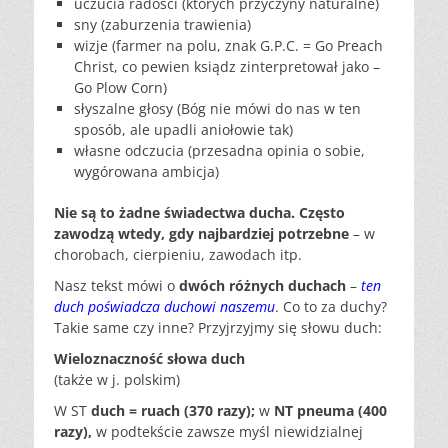
uczucia radości (których przyczyny naturalne)
sny (zaburzenia trawienia)
wizje (farmer na polu, znak G.P.C. = Go Preach
Christ, co pewien ksiądz zinterpretował jako –
Go Plow Corn)
słyszalne głosy (Bóg nie mówi do nas w ten
sposób, ale upadli aniołowie tak)
własne odczucia (przesadna opinia o sobie,
wygórowana ambicja)
Nie są to żadne świadectwa ducha. Często
zawodzą wtedy, gdy najbardziej potrzebne
– w
chorobach, cierpieniu, zawodach itp.
Nasz tekst mówi o
dwóch różnych duchach
–
ten
duch poświadcza duchowi naszemu
. Co to za duchy?
Takie same czy inne? Przyjrzyjmy się słowu duch:
Wieloznaczność słowa duch
(także w j. polskim)
W ST
duch = ruach (370 razy);
w
NT pneuma (400
razy),
w podtekście zawsze myśl niewidzialnej