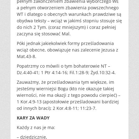
pełnym zakończeniem zbawienia wyborczego WE
a pełnym otworzeniem zbawienia powszechnego
WT i dlatego o obecnych warunkach prawdziwe są
obydwa teksty – wciąż w jakimś stopniu stosuje się
do nich 2 Tym. (coraz mniejszym) i coraz pełniej
zaczyna się stosować Mal.
Póki jednak jakiekolwiek formy prześladowania
wciąż obecne, obowiązuje nas zalecenie Jezusa z
Mat.43-8.
Popatrzmy co mówili o tym bohaterowie NT –
Dz.4:40-41; 1 Ptr 4:14-16; Fil.1:28-9; Żyd.10:32-4.
Zauważmy, że prześladowania tym większe, im
jesteśmy wierniejsi Bogu (kto nie okazuje takiej
wierności, nie ma okazji z tego powodu cierpieć) –
1 Kor.4:9-13 (apostołowie prześladowani bardziej
od innych braci); 2 Kor.4:8-11; 11:23-7.
KARY ZA WADY
Każdy z nas je ma:
– dziedzicznie,