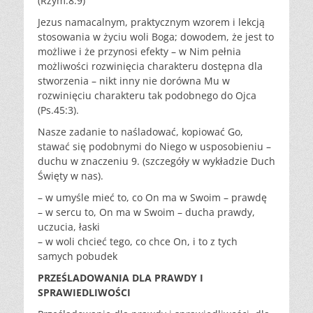
(Rzym.8:9)
Jezus namacalnym, praktycznym wzorem i lekcją
stosowania w życiu woli Boga; dowodem, że jest to
możliwe i że przynosi efekty – w Nim pełnia
możliwości rozwinięcia charakteru dostępna dla
stworzenia – nikt inny nie dorówna Mu w
rozwinięciu charakteru tak podobnego do Ojca
(Ps.45:3).
Nasze zadanie to naśladować, kopiować Go,
stawać się podobnymi do Niego w usposobieniu –
duchu w znaczeniu 9. (szczegóły w wykładzie Duch
Święty w nas).
– w umyśle mieć to, co On ma w Swoim – prawdę
– w sercu to, On ma w Swoim – ducha prawdy,
uczucia, łaski
– w woli chcieć tego, co chce On, i to z tych
samych pobudek
PRZEŚLADOWANIA DLA PRAWDY I
SPRAWIEDLIWOŚCI