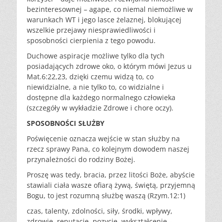
bezinteresownej – agape, co niemal niemożliwe w
warunkach WT i jego lasce żelaznej, blokującej
wszelkie przejawy niesprawiedliwości i
sposobności cierpienia z tego powodu.
Duchowe aspiracje możliwe tylko dla tych
posiadających zdrowe oko, o którym mówi Jezus u
Mat.6:22,23, dzięki czemu widzą to, co
niewidzialne, a nie tylko to, co widzialne i
dostępne dla każdego normalnego człowieka
(szczegóły w wykładzie Zdrowe i chore oczy).
SPOSOBNOŚCI SŁUŻBY
Poświęcenie oznacza wejście w stan służby na
rzecz sprawy Pana, co kolejnym dowodem naszej
przynależności do rodziny Bożej.
Proszę was tedy, bracia, przez litości Boże, abyście
stawiali ciała wasze ofiarą żywą, świętą, przyjemną
Bogu, to jest rozumną służbę waszą (Rzym.12:1)
czas, talenty, zdolności, siły, środki, wpływy,
zdrowie, reputację, pozycję, wykształcenie –