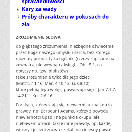
sprawiedliwości
Kary za wady
Próby charakteru w pokusach do
zła
ZROZUMIENIE SŁOWA
do głębszego zrozumienia, niezbędne oświecenie
przez Boga naszego umysłu i serca, bez którego
możemy poznać tylko ogólniki (rzeczy zapisane na
zewnątrz, nie wewnątrz księgi – Obj. 5:1, co
dotyczy np. tzw. biblistów)
takie zrozumienie tylko dla Jego dzieci
(Mat:13:11,16; Mar. 4:10-12; Łuk.8:10)
które pełnią Jego wolę (=poświęcają się) – Jan 7:1 7;
14:21; 1 Kor.2:6-16.
Por. tych, którzy stają się, niewierni, a znali dużo
prawdy, np. Barbour i Adams, którzy z powodu
niewierności upadli na punkcie okupu, ale
niebawem utracili także inne prawdy, np. każdej
wiosny i jesieni znowu czekali na cielesny powrót