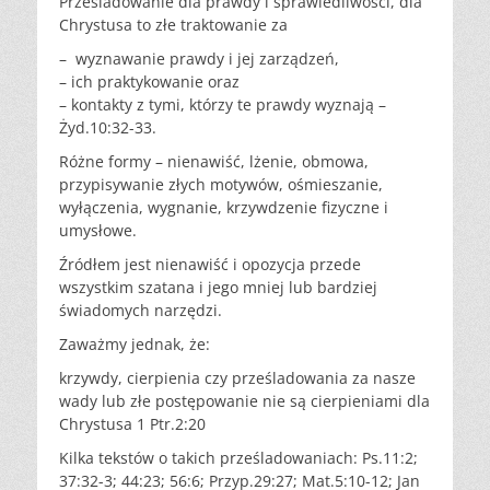
Prześladowanie dla prawdy i sprawiedliwości, dla
Chrystusa to złe traktowanie za
– wyznawanie prawdy i jej zarządzeń,
– ich praktykowanie oraz
– kontakty z tymi, którzy te prawdy wyznają –
Żyd.10:32-33.
Różne formy – nienawiść, lżenie, obmowa,
przypisywanie złych motywów, ośmieszanie,
wyłączenia, wygnanie, krzywdzenie fizyczne i
umysłowe.
Źródłem jest nienawiść i opozycja przede
wszystkim szatana i jego mniej lub bardziej
świadomych narzędzi.
Zaważmy jednak, że:
krzywdy, cierpienia czy prześladowania za nasze
wady lub złe postępowanie nie są cierpieniami dla
Chrystusa 1 Ptr.2:20
Kilka tekstów o takich prześladowaniach: Ps.11:2;
37:32-3; 44:23; 56:6; Przyp.29:27; Mat.5:10-12; Jan