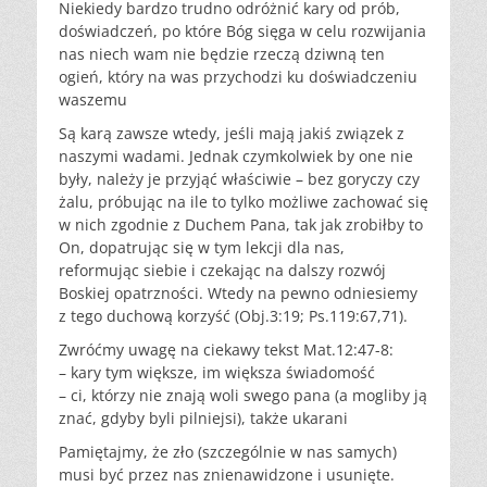
Niekiedy bardzo trudno odróżnić kary od prób,
doświadczeń, po które Bóg sięga w celu rozwijania
nas niech wam nie będzie rzeczą dziwną ten
ogień, który na was przychodzi ku doświadczeniu
waszemu
Są karą zawsze wtedy, jeśli mają jakiś związek z
naszymi wadami. Jednak czymkolwiek by one nie
były, należy je przyjąć właściwie – bez goryczy czy
żalu, próbując na ile to tylko możliwe zachować się
w nich zgodnie z Duchem Pana, tak jak zrobiłby to
On, dopatrując się w tym lekcji dla nas,
reformując siebie i czekając na dalszy rozwój
Boskiej opatrzności. Wtedy na pewno odniesiemy
z tego duchową korzyść (Obj.3:19; Ps.119:67,71).
Zwróćmy uwagę na ciekawy tekst Mat.12:47-8:
– kary tym większe, im większa świadomość
– ci, którzy nie znają woli swego pana (a mogliby ją
znać, gdyby byli pilniejsi), także ukarani
Pamiętajmy, że zło (szczególnie w nas samych)
musi być przez nas znienawidzone i usunięte.