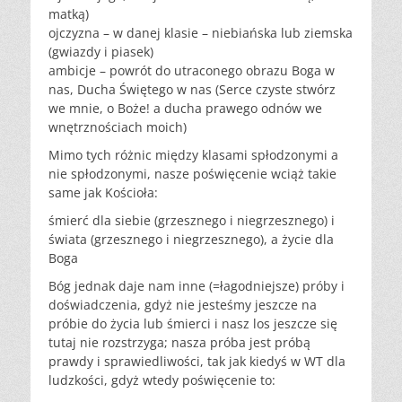
matką)
ojczyzna – w danej klasie – niebiańska lub ziemska
(gwiazdy i piasek)
ambicje – powrót do utraconego obrazu Boga w
nas, Ducha Świętego w nas (Serce czyste stwórz
we mnie, o Boże! a ducha prawego odnów we
wnętrznościach moich)
Mimo tych różnic między klasami spłodzonymi a
nie spłodzonymi, nasze poświęcenie wciąż takie
same jak Kościoła:
śmierć dla siebie (grzesznego i niegrzesznego) i
świata (grzesznego i niegrzesznego), a życie dla
Boga
Bóg jednak daje nam inne (=łagodniejsze) próby i
doświadczenia, gdyż nie jesteśmy jeszcze na
próbie do życia lub śmierci i nasz los jeszcze się
tutaj nie rozstrzyga; nasza próba jest próbą
prawdy i sprawiedliwości, tak jak kiedyś w WT dla
ludzkości, gdyż wtedy poświęcenie to: