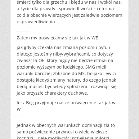
śmierć tylko dla grzechu i błędu w nas i wokół nas,
a życie dla prawdy i sprawiedliwości = reforma
co dla obecnie wierzących jest zaledwie poziomem
usprawiedliwienia
———
Zatem my poświęcamy się tak jak w WE
jak gdyby czekała nas zmiana poziomu bytu i
dlatego jesteśmy niby-wybrańcami, co dotyczy
zwłaszcza OE, który nigdy nie będzie istniał na
poziomie wyższym od ludzkiego. SMG mieli
warunki bardziej zbliżone do MS, bo jako Lewici
dostąpią kiedyś zmiany natury, do czego jednak
będą musieli być wtedy spłodzeni i rozwinąć się
jako przyszłe charaktery duchowe,
lecz Bóg przyjmuje nasze poświęcenie tak jak w
WT
———
Jednak w obecnych warunkach dominacji zła to
samo poświęcenie przynosi o wiele większe
korzyści – daje możliwości rozwijania miłości