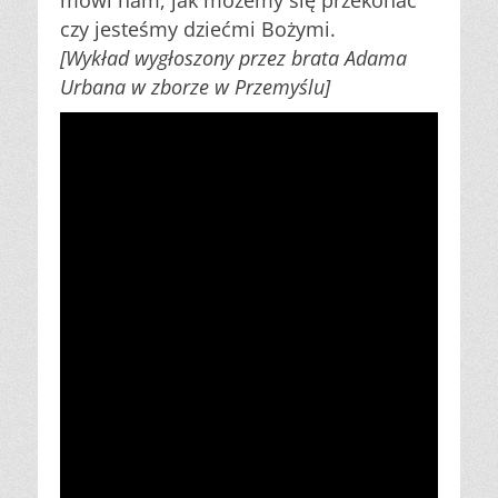
mówi nam, jak możemy się przekonać
czy jesteśmy dziećmi Bożymi.
[Wykład wygłoszony przez brata Adama
Urbana w zborze w Przemyślu]