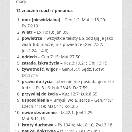
mocy
12 znaczeń ruach / pneuma:
moc [niewidzialna]
– Gen.1:2; Mat.1:18,20;
Ps.76:13
wiatr
– Ex.10:13; Jan 3:8
powietrze
– wszystkie teksty BG oddają je jako
wiatr lub inaczej niż powietrze (Gen.7:22;
Jer.2:24; 14:6)
oddech
– Gen.7:15; Mat.27:50
zasada, iskra życia
– Kaz.3:19,21; Obj.13:15
żywotność, wigor
– Gen.45:7; Sędz.15:19;
Dz.17:16
prawo do życia
– obecnie nie posiada go nikt z
ludzi – Ps.31:6; Łuk.23:46; Dz.7:59
przywilej do życia
– Kaz.12:7; Łuk.8:55
usposobienie
= umysł, wola, serce – Gen.41:8;
Ezech.11:19; Mat.4:1; Kol.2:5
nowe stworzenie
– Iz.42:1; Joel 2:29;
Mat.3:11,16
istoty duchowe
– Ps.104:4; Mat.8:16; Żyd.3:18
nauka, doktryna
– Iz.11:4; 2 Tes.2:2,8; 1