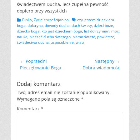
świadectwem Ducha, lecz zupełna pewność
dopiero przy wszystkich
Kategorii
Tagów
Biblia
,
Życie chrześcijanina
czy jestem dzieckiem
boga
,
doktryna
,
dowody ducha
,
duch świety
,
dzieci boże
,
dziecko boga
,
kto jest dzieckiem boga
,
list do rzymian
,
moc
,
nauka
,
pieczęć ducha świętego
,
pismo święte
,
powietrze
,
świadectwa ducha
,
usposobienie
,
wiatr
Nawigacja
← Poprzedni
Następny →
Poprzedni
Następny
Pieczętowanie Boga
Dobra wiadomość
wpisu
wpis:
wpis:
Dodaj komentarz
Twój adres email nie zostanie opublikowany.
Wymagane pola są oznaczone
*
Komentarz
*