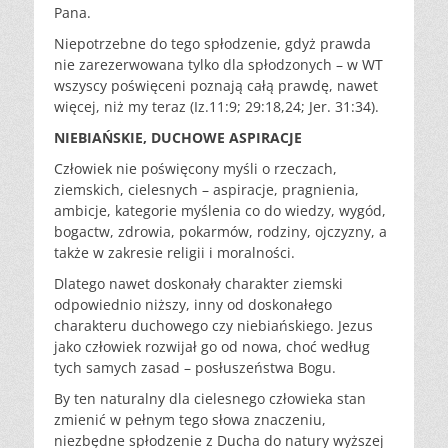
Pana.
Niepotrzebne do tego spłodzenie, gdyż prawda
nie zarezerwowana tylko dla spłodzonych – w WT
wszyscy poświęceni poznają całą prawdę, nawet
więcej, niż my teraz (Iz.11:9; 29:18,24; Jer. 31:34).
NIEBIAŃSKIE, DUCHOWE ASPIRACJE
Człowiek nie poświęcony myśli o rzeczach,
ziemskich, cielesnych – aspiracje, pragnienia,
ambicje, kategorie myślenia co do wiedzy, wygód,
bogactw, zdrowia, pokarmów, rodziny, ojczyzny, a
także w zakresie religii i moralności.
Dlatego nawet doskonały charakter ziemski
odpowiednio niższy, inny od doskonałego
charakteru duchowego czy niebiańskiego. Jezus
jako człowiek rozwijał go od nowa, choć według
tych samych zasad – posłuszeństwa Bogu.
By ten naturalny dla cielesnego człowieka stan
zmienić w pełnym tego słowa znaczeniu,
niezbędne spłodzenie z Ducha do natury wyższej