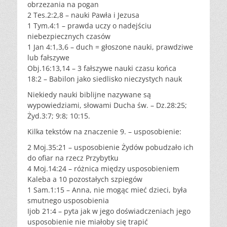
obrzezania na pogan
2 Tes.2:2,8 – nauki Pawła i Jezusa
1 Tym.4:1 – prawda uczy o nadejściu
niebezpiecznych czasów
1 Jan 4:1,3,6 – duch = głoszone nauki, prawdziwe
lub fałszywe
Obj.16:13,14 – 3 fałszywe nauki czasu końca
18:2 – Babilon jako siedlisko nieczystych nauk
Niekiedy nauki biblijne nazywane są
wypowiedziami, słowami Ducha św. – Dz.28:25;
Żyd.3:7; 9:8; 10:15.
Kilka tekstów na znaczenie 9. – usposobienie:
2 Moj.35:21 – usposobienie Żydów pobudzało ich
do ofiar na rzecz Przybytku
4 Moj.14:24 – różnica między usposobieniem
Kaleba a 10 pozostałych szpiegów
1 Sam.1:15 – Anna, nie mogąc mieć dzieci, była
smutnego usposobienia
Ijob 21:4 – pyta jak w jego doświadczeniach jego
usposobienie nie miałoby się trapić