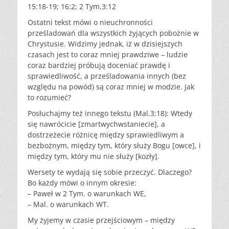
15:18-19; 16:2; 2 Tym.3:12
Ostatni tekst mówi o nieuchronności
prześladowań dla wszystkich żyjących pobożnie w
Chrystusie. Widzimy jednak, iż w dzisiejszych
czasach jest to coraz mniej prawdziwe – ludzie
coraz bardziej próbują doceniać prawdę i
sprawiedliwość, a prześladowania innych (bez
względu na powód) są coraz mniej w modzie. Jak
to rozumieć?
Posłuchajmy też innego tekstu (Mal.3:18): Wtedy
się nawrócicie [zmartwychwstaniecie], a
dostrzeżecie różnicę między sprawiedliwym a
bezbożnym, między tym, który służy Bogu [owce], i
między tym, który mu nie służy [kozły].
Wersety te wydają się sobie przeczyć. Dlaczego?
Bo każdy mówi o innym okresie:
– Paweł w 2 Tym. o warunkach WE,
– Mal. o warunkach WT.
My żyjemy w czasie przejściowym – między