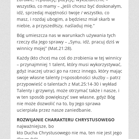
wszystko, co mamy – „Jeśli chcesz być doskonałym,
idź, sprzedaj majętności twoje / wszystko, co
masz, i rozdaj ubogim, a będziesz miał skarb w
niebie, a przyszedłszy, naśladuj mię.”
Bóg umieszcza nas w warunkach używania tych
rzeczy dla Jego sprawy – „Synu, idź, pracuj dziś w
winnicy mojej” (Mat.21:28).
Każdy (kto chce) ma coś do zrobienia w tej winnicy
– przynajmniej 1 talent, który musi wykorzystywać,
gdyż inaczej utraci go na rzecz innego, który mając
swoje własne talenty (=sposobności służby – patrz
przypowieść o talentach z Mat.25:14-30 i wykład
Talenty i grzywny), może otrzymać także i nasze, i
w ten sposób powiększyć swe własne, gdyż Bóg
nie może dozwolić na to, by Jego sprawa
ucierpiała przez nasze zaniedbanie.
ROZWIJANIE CHARAKTERU CHRYSTUSOWEGO
najważniejsze, bo
kto Ducha Chrystusowego nie ma, ten nie jest jego