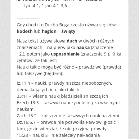
Tym.4:1; 1 Jan 4:1-3,6
—————-
Gdy chodzi o Ducha Boga często używa się słów
kodesh
lub
hagion = święty
Nasz tekst używa słowa
duch
w dwóch różnych
znaczeniach – najpierw jako
nauka
(znaczenie
12.), potem jako
usposobienie
(znaczenie 9.). Kilka
cytatów, że tak jest:
Nauki takie mogą być różne – prawdziwe (prawdą)
lub fałszywe (błędem):
Iz.11:4 – nauki, prawdy niszczą niepobożnych,
demaskujących ich jako takich
33:11 – własne nauki błądzicieli zniszczą ich
Ezech.13:3 – fałszywi nauczyciele idą za własnymi
naukami
Zach.13:2 – zniszczenie fałszywych nauk na ziemi
Dz.16:6,7 – prawda nie pozwoliła Pawłowi głosić
tam, gdzie wiedział, że nie przyjmą prawdy
15:28 – nauki ST nie zalecały nakładania