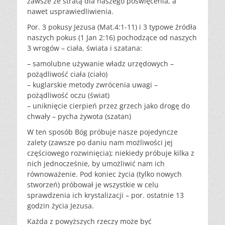
zawsze ze stratą dla naszego poświęcenia, a
nawet usprawiedliwienia.
Por. 3 pokusy Jezusa (Mat.4:1-11) i 3 typowe źródła
naszych pokus (1 Jan 2:16) pochodzące od naszych
3 wrogów – ciała, świata i szatana:
– samolubne używanie władz urzędowych –
pożądliwość ciała (ciało)
– kuglarskie metody zwrócenia uwagi –
pożądliwość oczu (świat)
– uniknięcie cierpień przez grzech jako drogę do
chwały – pycha żywota (szatan)
W ten sposób Bóg próbuje nasze pojedyncze
zalety (zawsze po daniu nam możliwości jej
częściowego rozwinięcia); niekiedy próbuje kilka z
nich jednocześnie, by umożliwić nam ich
równoważenie. Pod koniec życia (tylko nowych
stworzeń) próbował je wszystkie w celu
sprawdzenia ich krystalizacji – por. ostatnie 13
godzin życia Jezusa.
Każda z powyższych rzeczy może być