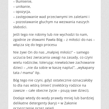
– tłumienie,
– unikanie,
– opozycja,
– zastępowanie wad przeciwnymi im zaletami i
– pozostawanie głuchym na wezwania naszych
słabości.
Jeśli tego nie robimy lub nie wychodzi to nam,
zgodnie ze słowami Pawła Bóg – z miłości do nas –
włącza się do tego procesu
Nie żywi On do nas „małpiej miłości” – samego
uczucia bez zwracania uwagi na zasady, co czyni
wielu rodziców, tolerując niewłaściwe zachowanie
dzieci – „nie da sobie w kaszę napluć”, „wykapany
tata / mama” itp.
Bóg tego nie czyni, gdyż ostatecznie oznaczałoby
to dla nas wtórą śmierć (niektórzy rodzice na
zawsze – całe obecne życie – psują swe dzieci).
Dodaje wtedy do wody prawdy mniej lub bardziej
delikatne detergenty (kary) = w Zakonie
oczyszczenie przez ogień