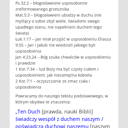
Ps.32:2 – błogosławione usposobienie
zreformowanego grzesznika
Mat.5:3 – błogosławieni ubodzy w duchu (nie
myślący o sobie zbyt wiele, świadomi swego
upadłego stanu, nie napełnieni duchem tego
świata)
Łuk.1:17 – Jan miał przyjść w usposobieniu Eliasza
9:55 – Jan i Jakub nie wiedzieli jakiego byli
usposobienia
Jan 4:23,24 – Bóg szuka chwalców w usposobieniu
i prawdzie
1 Kor.7:34 – lud Boży ma być czysty ciałem i
usposobieniem, jak niezamężna kobieta
2 Kor.7:1 – oczyszczanie ze zmaz ciała i
usposobienia
Powracamy do naszego tekstu podstawowego, w
którym obydwa te znaczenia:
„Ten Duch
[prawda, nauki Biblii]
świadczy wespół z duchem naszym /
poświadcza duchowi naszemu
[naszym