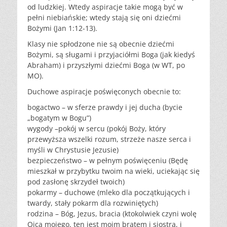
od ludzkiej. Wtedy aspiracje takie mogą być w
pełni niebiańskie; wtedy stają się oni dziećmi
Bożymi (Jan 1:12-13).
Klasy nie spłodzone nie są obecnie dziećmi
Bożymi, są sługami i przyjaciółmi Boga (jak kiedyś
Abraham) i przyszłymi dziećmi Boga (w WT, po
MO).
Duchowe aspiracje poświęconych obecnie to:
bogactwo – w sferze prawdy i jej ducha (bycie
„bogatym w Bogu”)
wygody –pokój w sercu (pokój Boży, który
przewyższa wszelki rozum, strzeże nasze serca i
myśli w Chrystusie Jezusie)
bezpieczeństwo – w pełnym poświęceniu (Będę
mieszkał w przybytku twoim na wieki, uciekając się
pod zasłonę skrzydeł twoich)
pokarmy – duchowe (mleko dla początkujących i
twardy, stały pokarm dla rozwiniętych)
rodzina – Bóg, Jezus, bracia (ktokolwiek czyni wolę
Ojca mojego, ten jest moim bratem i siostrą, i