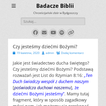
Badacze Biblii
Chrześcijański zbór w Bydgoszczy
Szukaj:
Facebook
E-
YouTube
Spotify
Link
mail
Czy jesteśmy dziećmi Bożymi?
Opublikowano
Autor
19 kwietnia, 2020
admin
Dodaj komentarz
Jakie jest świadectwo ducha świętego?
Czy jesteśmy dziećmi Bożymi? Podstawą
rozważań jest List do Rzymian 8:16:
„Ten
Duch świadczy wespół z duchem naszym
[
poświadcza duchowi naszemu
]
, że
dziećmi Bożymi jesteśmy”
. Mamy tutaj
fragment, który w sposób zagadkowy