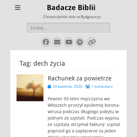
Badacze Biblii
Chrześcijański zbór w Bydgoszczy
Szukaj:
Facebook
E-
YouTube
Spotify
Link
mail
Tag:
dech życia
Rachunek za powietrze
Opublikowano
24 kwietnia, 2020
1 komentarz
Pewien 93-letni mężczyzna we
Włoszech przeżył epidemię korona-
wirusa podczas długiego pobytu w
jednym ze szpitali. Podczas wypisu
ze szpitala otrzymał fakturę: szpital
poprosił go o zapłacenie za jeden