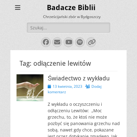
Badacze Biblii
Chrześcijański zbór w Bydgoszczy
Szukaj:
Facebook
E-
YouTube
Spotify
Link
mail
Tag:
odłączenie lewitów
Świadectwo z wykładu
Opublikowano
13 kwietnia, 2023
Dodaj
komentarz
Z wykładu o oczyszczeniu i
odłączeniu Lewitów: „Moc
grzechu, to, że ktoś nie może
pozbyć się panowania grzechu nad
sobą, nawet gdy chce, pokazane
jest przez dotykanie zmarłego. Jak