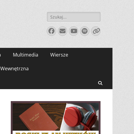
Szukaj:
Facebook
E-
YouTube
Spotify
Link
mail
a
Multimedia
Wiersze
Wewnętrzna
Search