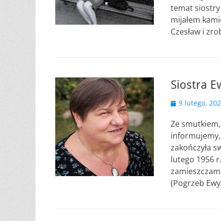
temat siostry
mijałem kamie
Czesław i zro
Siostra E
Opublikowano
9 lutego, 20
Ze smutkiem,
informujemy, 
zakończyła swó
lutego 1956 
zamieszczam 
(Pogrzeb Ewy 