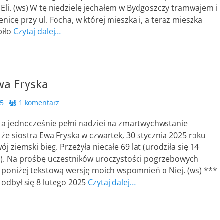
 Eli. (ws) W tę niedzielę jechałem w Bydgoszczy tramwajem i
nicę przy ul. Focha, w której mieszkali, a teraz mieszka
biło
Czytaj dalej…
wa Fryska
25
1 komentarz
 a jednocześnie pełni nadziei na zmartwychwstanie
że siostra Ewa Fryska w czwartek, 30 stycznia 2025 roku
j ziemski bieg. Przeżyła niecałe 69 lat (urodziła się 14
r.). Na prośbę uczestników uroczystości pogrzebowych
poniżej tekstową wersję moich wspomnień o Niej. (ws) ***
odbył się 8 lutego 2025
Czytaj dalej…