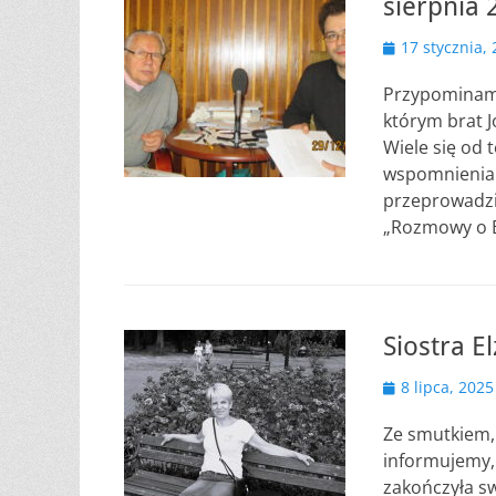
sierpnia 
Opublikowano
17 stycznia,
Przypominamy 
którym brat J
Wiele się od 
wspomnienia 
przeprowadzi
„Rozmowy o Bi
Siostra E
Opublikowano
8 lipca, 2025
Ze smutkiem,
informujemy, 
zakończyła sw