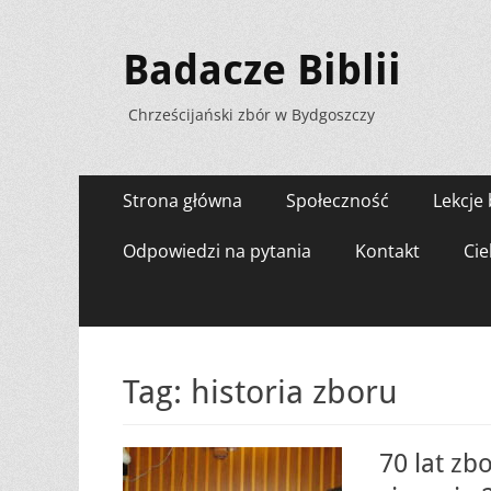
Badacze Biblii
Chrześcijański zbór w Bydgoszczy
Menu
Przejdź
Strona główna
Społeczność
Lekcje 
do
zawartości
Odpowiedzi na pytania
Kontakt
Cie
Tag:
historia zboru
70 lat zb