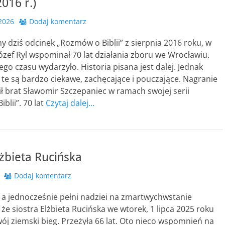
2016 r.)
 2026
Dodaj komentarz
dziś odcinek „Rozmów o Biblii” z sierpnia 2016 roku, w
ózef Ryl wspominał 70 lat działania zboru we Wrocławiu.
tego czasu wydarzyło. Historia pisana jest dalej. Jednak
te są bardzo ciekawe, zachęcające i pouczające. Nagranie
ł brat Sławomir Szczepaniec w ramach swojej serii
blii”. 70 lat
Czytaj dalej…
lżbieta Rucińska
Dodaj komentarz
 a jednocześnie pełni nadziei na zmartwychwstanie
że siostra Elżbieta Rucińska we wtorek, 1 lipca 2025 roku
ój ziemski bieg. Przeżyła 66 lat. Oto nieco wspomnień na