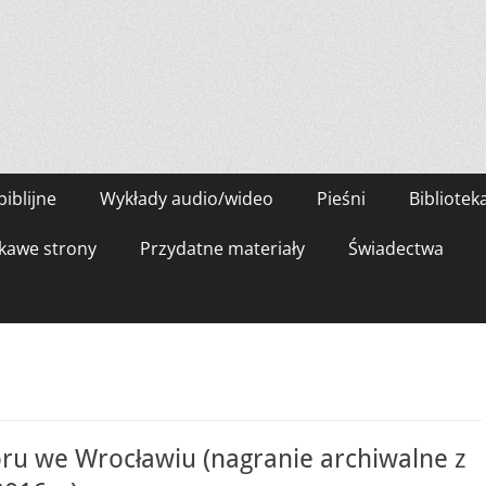
biblijne
Wykłady audio/wideo
Pieśni
Bibliotek
kawe strony
Przydatne materiały
Świadectwa
oru we Wrocławiu (nagranie archiwalne z