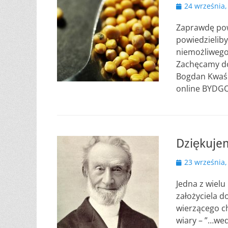
Opublikowano
24 września,
Zaprawdę pow
powiedzielibyś
niemożliwego 
Zachęcamy do
Bogdan Kwaśn
online BYDG
Dziękujem
Opublikowano
23 września,
Jedna z wielu 
założyciela d
wierzącego ch
wiary – ”…wed