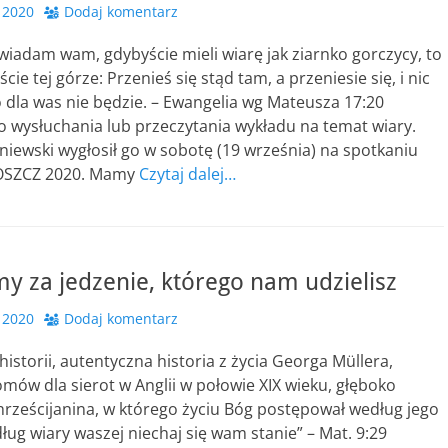
 2020
Dodaj komentarz
iadam wam, gdybyście mieli wiarę jak ziarnko gorczycy, to
cie tej górze: Przenieś się stąd tam, a przeniesie się, i nic
dla was nie będzie. – Ewangelia wg Mateusza 17:20
 wysłuchania lub przeczytania wykładu na temat wiary.
iewski wygłosił go w sobotę (19 września) na spotkaniu
OSZCZ 2020. Mamy
Czytaj dalej…
y za jedzenie, którego nam udzielisz
 2020
Dodaj komentarz
historii, autentyczna historia z życia Georga Müllera,
omów dla sierot w Anglii w połowie XIX wieku, głęboko
rześcijanina, w którego życiu Bóg postępował według jego
ług wiary waszej niechaj się wam stanie” – Mat. 9:29