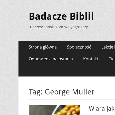
Badacze Biblii
Chrześcijański zbór w Bydgoszczy
Menu
Przejdź
Strona główna
Społeczność
Lekcje 
do
zawartości
Odpowiedzi na pytania
Kontakt
Cie
Tag:
George Muller
Wiara jak