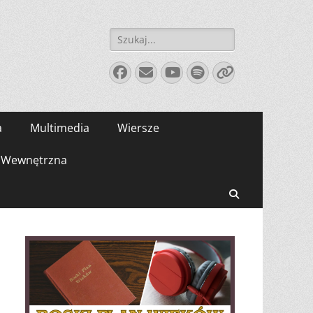
Szukaj:
Facebook
E-
YouTube
Spotify
Link
mail
a
Multimedia
Wiersze
Wewnętrzna
Search