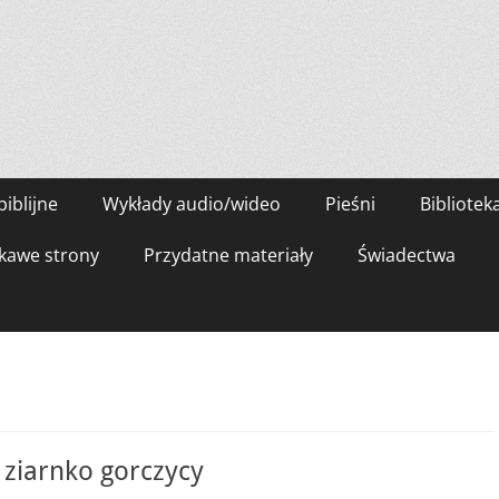
biblijne
Wykłady audio/wideo
Pieśni
Bibliotek
kawe strony
Przydatne materiały
Świadectwa
 ziarnko gorczycy