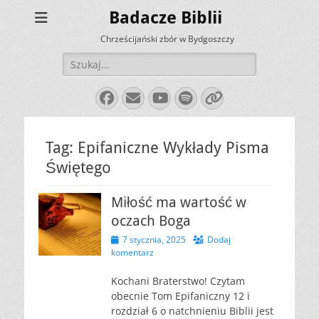
Badacze Biblii
Chrześcijański zbór w Bydgoszczy
Szukaj:
Facebook
E-
YouTube
Spotify
Link
mail
Tag:
Epifaniczne Wykłady Pisma
Świętego
Miłość ma wartość w
oczach Boga
Opublikowano
7 stycznia, 2025
Dodaj
komentarz
Kochani Braterstwo! Czytam
obecnie Tom Epifaniczny 12 i
rozdział 6 o natchnieniu Biblii jest