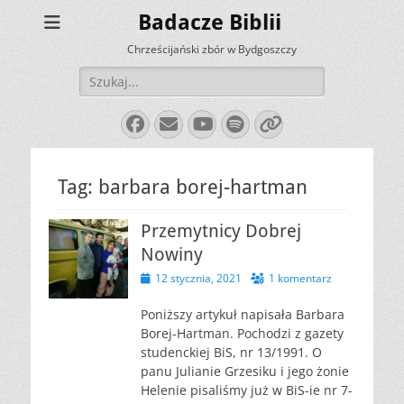
Badacze Biblii
Chrześcijański zbór w Bydgoszczy
Szukaj:
Facebook
E-
YouTube
Spotify
Link
mail
Tag:
barbara borej-hartman
Przemytnicy Dobrej
Nowiny
Opublikowano
12 stycznia, 2021
1 komentarz
Poniższy artykuł napisała Barbara
Borej-Hartman. Pochodzi z gazety
studenckiej BiS, nr 13/1991. O
panu Julianie Grzesiku i jego żonie
Helenie pisaliśmy już w BiS-ie nr 7-