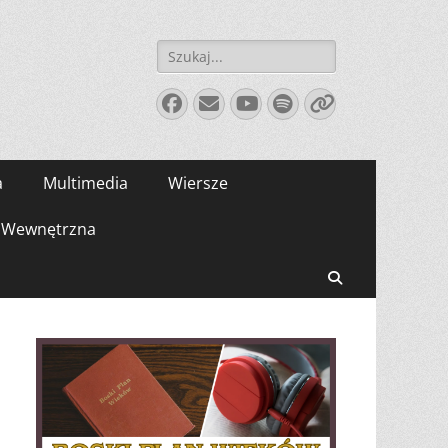
Szukaj:
Facebook
E-
YouTube
Spotify
Link
mail
a
Multimedia
Wiersze
Wewnętrzna
Search