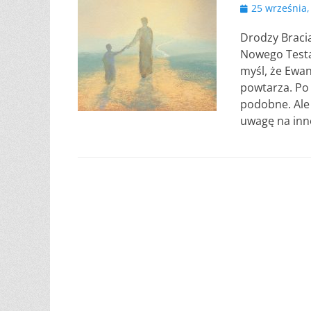
Opublikowano
25 września,
Drodzy Bracia
Nowego Testa
myśl, że Ewan
powtarza. Po
podobne. Ale 
uwagę na inn