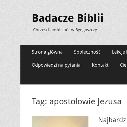
Badacze Biblii
Chrześcijański zbór w Bydgoszczy
Menu
Przejdź
Strona główna
Społeczność
Lekcje 
do
zawartości
Odpowiedzi na pytania
Kontakt
Cie
Tag:
apostołowie Jezusa
Najbardzi