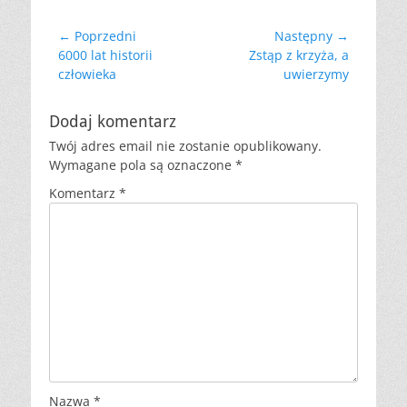
Nawigacja
← Poprzedni
Następny →
Poprzedni
Następny
6000 lat historii
Zstąp z krzyża, a
wpisu
wpis:
wpis:
człowieka
uwierzymy
Dodaj komentarz
Twój adres email nie zostanie opublikowany.
Wymagane pola są oznaczone
*
Komentarz
*
Nazwa
*