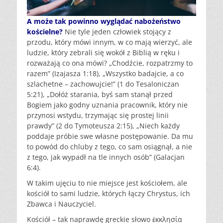
A może tak powinno wyglądać nabożeństwo
kościelne?
Nie tyle jeden człowiek stojący z
przodu, który mówi innym, w co mają wierzyć, ale
ludzie, który zebrali się wokół z Biblią w ręku i
rozważają co ona mówi? „Chodźcie, rozpatrzmy to
razem” (Izajasza 1:18), „Wszystko badajcie, a co
szlachetne – zachowujcie!” (1 do Tesaloniczan
5:21), „Dołóż starania, byś sam stanął przed
Bogiem jako godny uznania pracownik, który nie
przynosi wstydu, trzymając się prostej linii
prawdy” (2 do Tymoteusza 2:15), „Niech każdy
poddaje próbie swe własne postępowanie. Da mu
to powód do chluby z tego, co sam osiągnął, a nie
z tego, jak wypadł na tle innych osób” (Galacjan
6:4).
W takim ujęciu to nie miejsce jest kościołem, ale
kościół to sami ludzie, których łączy Chrystus, ich
Zbawca i Nauczyciel.
Kościół – tak naprawdę greckie słowo ἐκκλησία