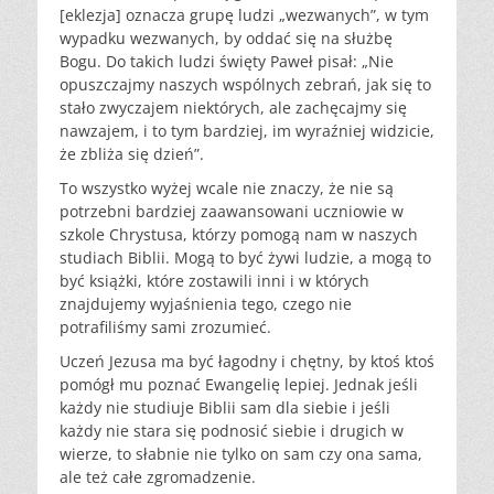
[eklezja] oznacza grupę ludzi „wezwanych”, w tym
wypadku wezwanych, by oddać się na służbę
Bogu. Do takich ludzi święty Paweł pisał: „Nie
opuszczajmy naszych wspólnych zebrań, jak się to
stało zwyczajem niektórych, ale zachęcajmy się
nawzajem, i to tym bardziej, im wyraźniej widzicie,
że zbliża się dzień”.
To wszystko wyżej wcale nie znaczy, że nie są
potrzebni bardziej zaawansowani uczniowie w
szkole Chrystusa, którzy pomogą nam w naszych
studiach Biblii. Mogą to być żywi ludzie, a mogą to
być książki, które zostawili inni i w których
znajdujemy wyjaśnienia tego, czego nie
potrafiliśmy sami zrozumieć.
Uczeń Jezusa ma być łagodny i chętny, by ktoś ktoś
pomógł mu poznać Ewangelię lepiej. Jednak jeśli
każdy nie studiuje Biblii sam dla siebie i jeśli
każdy nie stara się podnosić siebie i drugich w
wierze, to słabnie nie tylko on sam czy ona sama,
ale też całe zgromadzenie.