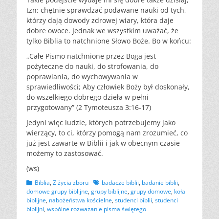
tzn: chętnie sprawdzać podawane nauki od tych,
którzy dają dowody zdrowej wiary, która daje
dobre owoce. Jednak we wszystkim uważać, że
tylko Biblia to natchnione Słowo Boże. Bo w końcu:
„Całe Pismo natchnione przez Boga jest
pożyteczne do nauki, do strofowania, do
poprawiania, do wychowywania w
sprawiedliwości; Aby człowiek Boży był doskonały,
do wszelkiego dobrego dzieła w pełni
przygotowany” (2 Tymoteusza 3:16-17)
Jedyni więc ludzie, których potrzebujemy jako
wierzący, to ci, którzy pomogą nam zrozumieć, co
już jest zawarte w Biblii i jak w obecnym czasie
możemy to zastosować.
(ws)
Kategorii
Tagów
Biblia
,
Z życia zboru
badacze biblii
,
badanie biblii
,
domowe grupy biblijne
,
grupy biblijne
,
grupy domowe
,
koła
biblijne
,
nabożeństwa kościelne
,
studenci biblii
,
studenci
biblijni
,
wspólne rozważanie pisma świętego