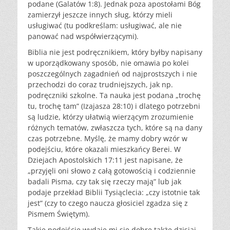
podane (Galatów 1:8). Jednak poza apostołami Bóg
zamierzył jeszcze innych sług, którzy mieli
usługiwać (tu podkreślam: usługiwać, ale nie
panować nad współwierzącymi).
Biblia nie jest podręcznikiem, który byłby napisany
w uporządkowany sposób, nie omawia po kolei
poszczególnych zagadnień od najprostszych i nie
przechodzi do coraz trudniejszych, jak np.
podręczniki szkolne. Ta nauka jest podana „trochę
tu, trochę tam” (Izajasza 28:10) i dlatego potrzebni
są ludzie, którzy ułatwią wierzącym zrozumienie
różnych tematów, zwłaszcza tych, które są na dany
czas potrzebne. Myślę, że mamy dobry wzór w
podejściu, które okazali mieszkańcy Berei. W
Dziejach Apostolskich 17:11 jest napisane, że
„przyjęli oni słowo z całą gotowością i codziennie
badali Pisma, czy tak się rzeczy mają” lub jak
podaje przekład Biblii Tysiąclecia: „czy istotnie tak
jest” (czy to czego naucza głosiciel zgadza się z
Pismem Świętym).
Takie podejście wydaje mi się dobre także dzisiaj,