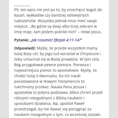
__________
PS: ten wpis nie jest po to, by zniechęcić kogoś do
kazań, wykładów czy bardziej odświętnych
nabożeństw. Wszystko jednak musi mieć swoje
miejsce. „Bo gdzie są dwaj albo trzej zebrani w
imię moje, tam jestem pośród nich” – mówi Jezus.
Pytanie:
„Jak rozumieć Efezjan 4:11-14?”
Odpowiedź:
Myślę, że przede wszystkim mamy
tutaj Boży cel, by Jego lud wzrastał w Chrystusie i
żeby umacniał się w Bożej prawdzie. W tym celu
Bóg przygotował pewne pomoce. Pierwsza i
najważniejsza pomoc to apostołowie. Myślę, że
chodzi tutaj o dwunastu, bo ich nauki
pozostawione w Nowym Testamencie to
natchniony przekaz. Nauka Pana Jezusa i
apostołów to jedyna podstawa, która chroni przed
różnymi niezgodnymi z Biblią naukami i
sposobami działania. Np. apostoł Paweł
przestrzegał, by nie dawać się pociągnąć za
naukami niezgodnym z tym, co wcześniej zostało