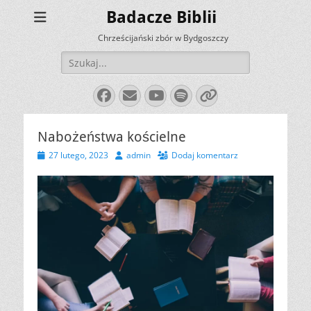
Badacze Biblii
Chrześcijański zbór w Bydgoszczy
Szukaj:
Facebook
E-
YouTube
Spotify
Link
mail
Nabożeństwa kościelne
Opublikowano
Autor
27 lutego, 2023
admin
Dodaj komentarz