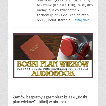
ona mówi? „Chodźcie, rozpatrzmy
to razem” (Izajasza 1:18), „Wszystko
badajcie, a co szlachetne –
zachowujcie!” (1 do Tesaloniczan
5:21), „Dołóż starania,
Czytaj dalej…
Zamów bezpłatny egzemplarz książki „Boski
plan wieków” – klknij w obrazek