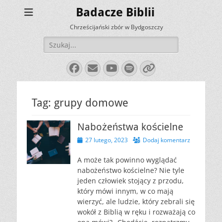
Badacze Biblii
Chrześcijański zbór w Bydgoszczy
Szukaj:
Facebook
E-
YouTube
Spotify
Link
mail
Tag:
grupy domowe
Nabożeństwa kościelne
Opublikowano
27 lutego, 2023
Dodaj komentarz
A może tak powinno wyglądać
nabożeństwo kościelne? Nie tyle
jeden człowiek stojący z przodu,
który mówi innym, w co mają
wierzyć, ale ludzie, który zebrali się
wokół z Biblią w ręku i rozważają co